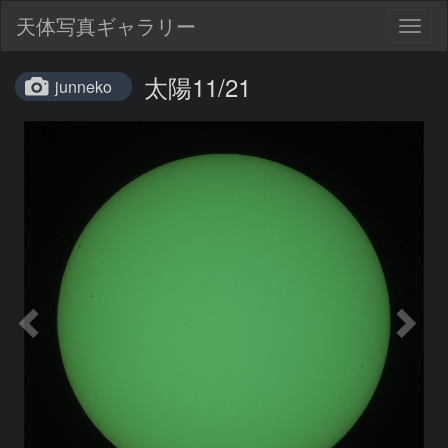
天体写真ギャラリー
Togg
navig
太陽11/21
junneko