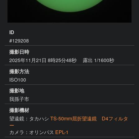
ID
#129208
撮影日時
2025年11月21日 8時25分48秒
露出 1/1600秒
撮影方法
ISO100
撮影地
我孫子市
撮影機材
望遠鏡：タカハシ
TS-50mm屈折望遠鏡 D4フィルタ
ー
カメラ：オリンパス
EPL-1