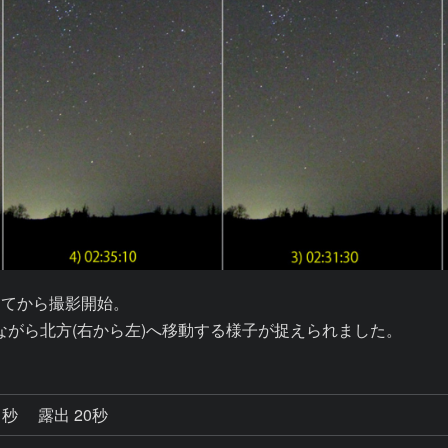
つけてから撮影開始。

がら北方(右から左)へ移動する様子が捉えられました。
1秒
露出 20秒