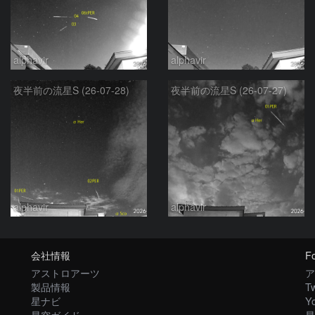
alphavir
alphavir
夜半前の流星S (26-07-28)
夜半前の流星S (26-07-27)
alphavir
alphavir
会社情報
Fo
アストロアーツ
ア
製品情報
Tw
星ナビ
Y
星空ガイド
星