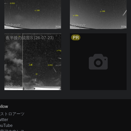
alphavir
alphavir
PR
夜半後の流星S (26-07-23)
alphavir
llow
ストロアーツ
itter
ouTube
空アナウンス