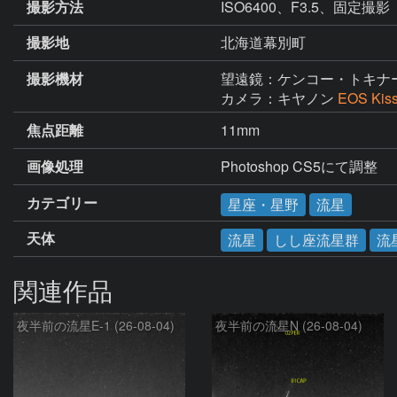
撮影方法
ISO6400、F3.5、固定撮影
撮影地
北海道幕別町
撮影機材
望遠鏡：ケンコー・トキナ
カメラ：キヤノン
EOS Kis
焦点距離
11mm
画像処理
Photoshop CS5にて調整
カテゴリー
星座・星野
流星
天体
流星
しし座流星群
流
関連作品
夜半前の流星E-1 (26-08-04)
夜半前の流星N (26-08-04)