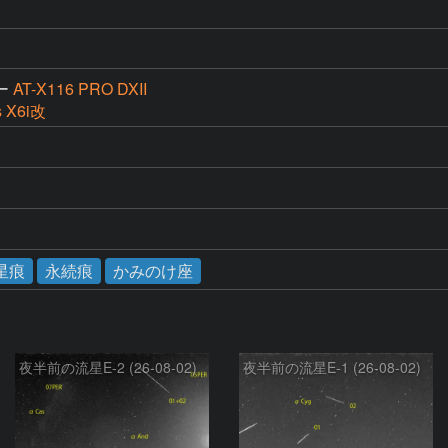
ー
AT-X116 PRO DXII
s X6i改
星痕
永続痕
かみのけ座
夜半前の流星E-2 (26-08-02)
夜半前の流星E-1 (26-08-02)