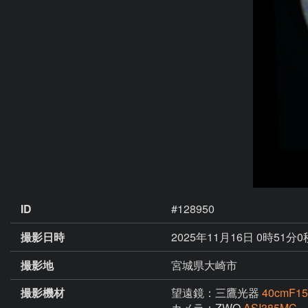
ID
#128950
撮影日時
2025年11月16日 0時51分
撮影地
宮城県大崎市
撮影機材
望遠鏡：三鷹光器
40cmF
カメラ：ZWO
ASI385MC