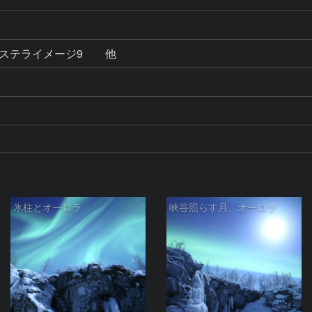
　ステライメージ9　　他
氷柱とオーロラ
峡谷照らす月、オーロラ