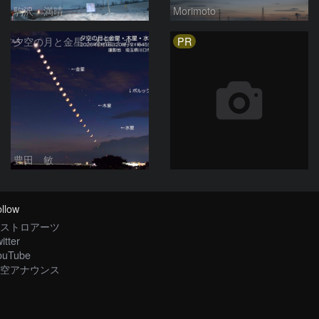
駒沢 満晴
Morimoto
PR
夕空の月と金星・木星・水星の接近 2026/6/18
豊田 敏
llow
ストロアーツ
itter
ouTube
空アナウンス