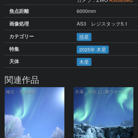
焦点距離
6000mm
画像処理
AS3　レジスタック5.1　
カテゴリー
惑星
特集
2025年 木星
天体
木星
関連作品
極北・天地輝彩
氷瀑、氷柱上に舞うオーロラ