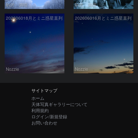
駒沢 満晴
駒沢 満晴
202606018月とミニ惑星直列
202606016月とミニ惑星直列
Nozzie
Nozzie
サイトマップ
ホーム
天体写真ギャラリーについて
利用規約
ログイン/新規登録
お問い合わせ