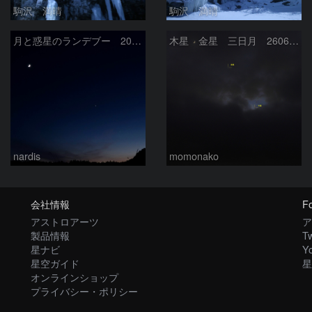
駒沢 満晴
駒沢 満晴
月と惑星のランデブー 2026/06/19
木星 金星 三日月 260618
nardis
momonako
会社情報
Fo
アストロアーツ
ア
製品情報
Tw
星ナビ
Y
星空ガイド
星
オンラインショップ
プライバシー・ポリシー