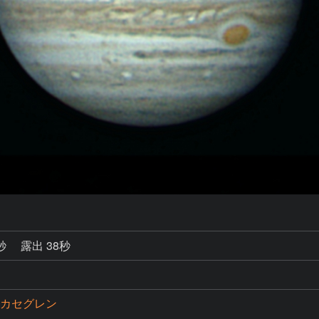
0秒
露出 38秒
15カセグレン