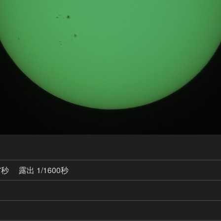
7秒
露出 1/1600秒