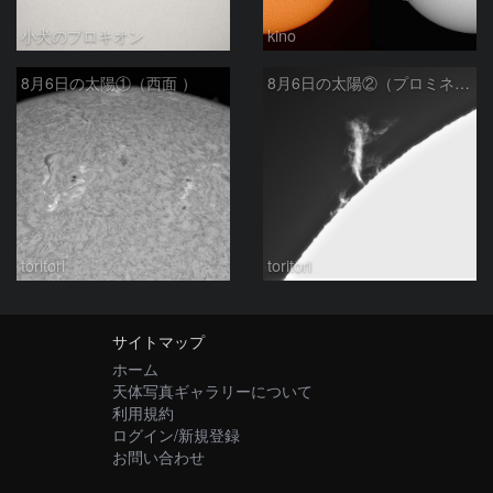
小犬のプロキオン
kino
8月6日の太陽①（西面 ）
8月6日の太陽②（プロミネン北東縁 ）
toritori
toritori
サイトマップ
ホーム
天体写真ギャラリーについて
利用規約
ログイン/新規登録
お問い合わせ