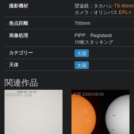
撮影機材
望遠鏡：タカハシ
TS-50
カメラ：オリンパス
EPL-1
焦点距離
700mm
画像処理
PIPP、Registax6

10枚スタッキング
カテゴリー
太陽
天体
太陽
関連作品
2026/8/6 太陽
太陽 2026/08/06