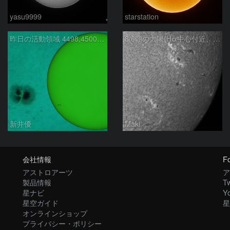
yasu9999
starstation
昨日の活動領域 4498,4500：2026/08/05
8/6朝の太陽(Hα中心付近、4498、4502付近)
新井優
Maki
会社情報
Fo
アストロアーツ
ア
製品情報
Tw
星ナビ
Y
星空ガイド
星
オンラインショップ
プライバシー・ポリシー