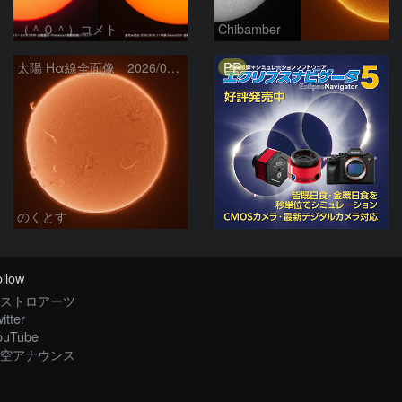
（＾０＾）コメト
Chibamber
PR
太陽 Hα線全面像 2026/08/06
のくとす
llow
ストロアーツ
itter
ouTube
空アナウンス