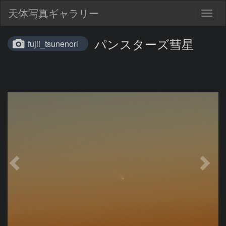
天体写真ギャラリー
Togg
navig
パンスターズ彗星
fujii_tsunenori