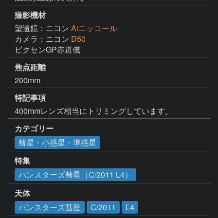
撮影機材
望遠鏡：ニコン
Aiニッコール
カメラ：ニコン
D50
ビクセンGP赤道儀
焦点距離
200mm
特記事項
400mmレンズ相当にトリミングしています。
カテゴリー
彗星・小惑星・準惑星
特集
パンスターズ彗星（C/2011 L4）
天体
パンスターズ彗星
C/2011
L4