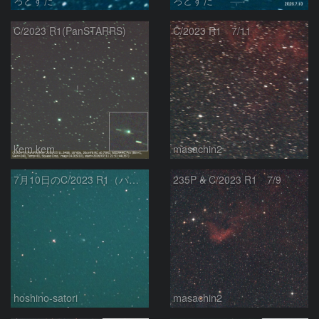
C/2023 R1(PanSTARRS)
C/2023 R1 7/11
kem.kem
masachin2
7月10日のC/2023 R1（パンスターズ彗星）
235P & C/2023 R1 7/9
hoshino-satori
masachin2