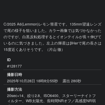
C/2025 A6(Lemmon)レモン彗星です。135mm望遠レンズ
で尾の様子を狙いました。カラー画像では気づかなかった
のですが、白黒反転処理するとイオンテイルが長々伸びて
いるのに気づきました。左上の輝星はβHerで尾の長さは
15度近くありそうです。（片山 徹）
ID
#128177
撮影日時
2025年10月28日 18時8分55秒
露出 280秒
撮影方法
20sec×14、絞り2.8、ISO6400、スターリーナイトフ
ィルター、WB太陽光、長時間NRオフ／高感度NR弱