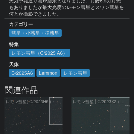
天気予報通り雲が襲来となりました。月齢6.9の月光
もありましたが最大光度のレモン彗星とスワン彗星を
何とか撮影できました。
カテゴリー
彗星・小惑星・準惑星
特集
レモン彗星（C/2025 A6）
天体
C/2025A6
Lemmon
レモン彗星
関連作品
レモン彗星( C/2023H5 )：2026/05/20
レモン彗星 ( C/2023X2 ) の予報位置：2026/05/29