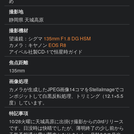
め
撮影地
静岡県 天城高原
撮影機材
望遠鏡：シグマ
135mm F1.8 DG HSM
カメラ：キヤノン
EOS R8
アイベル社製CD-1で恒星時ガイド
焦点距離
135mm
画像処理
カメラが生成したJPEG画像14コマをStellaImageでコ
ンポジットして白黒反転処理、トリミング（12.1×5.5
度）しています。
特記事項
10/28火曜に天城高原に出掛け撮影からの3rdリリース
です。日没時は快晴でしたが、薄明終了の少し前から