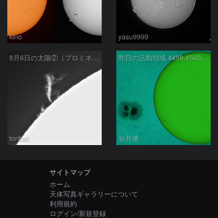
kino
yasu9999
8月6日の太陽②（プロミネン北東縁 ）
昨日の活動領域 4498,4500：2026/08/05
toritori
新井優
サイトマップ
ホーム
天体写真ギャラリーについて
利用規約
ログイン/新規登録