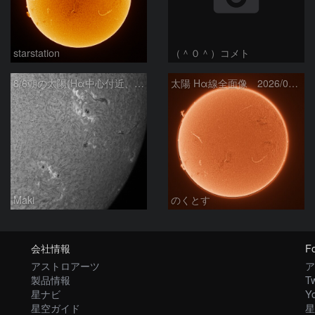
starstation
（＾０＾）コメト
8/6朝の太陽(Hα中心付近、4498、4502付近)
太陽 Hα線全面像 2026/08/06
Maki
のくとす
会社情報
Fo
アストロアーツ
ア
製品情報
Tw
星ナビ
Y
星空ガイド
星