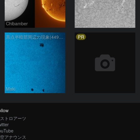
Chibamber
toritori
PR
黒点半暗部周辺の現象(4498、4502付近)8/6
Maki
llow
ストロアーツ
itter
ouTube
空アナウンス