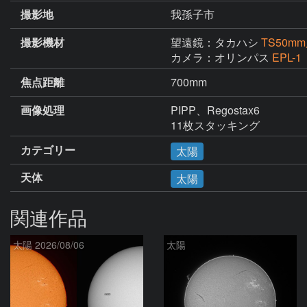
撮影地
我孫子市
撮影機材
望遠鏡：タカハシ
TS50
カメラ：オリンパス
EPL-1
焦点距離
700mm
画像処理
PIPP、Regostax6

11枚スタッキング
カテゴリー
太陽
天体
太陽
関連作品
太陽 2026/08/06
太陽