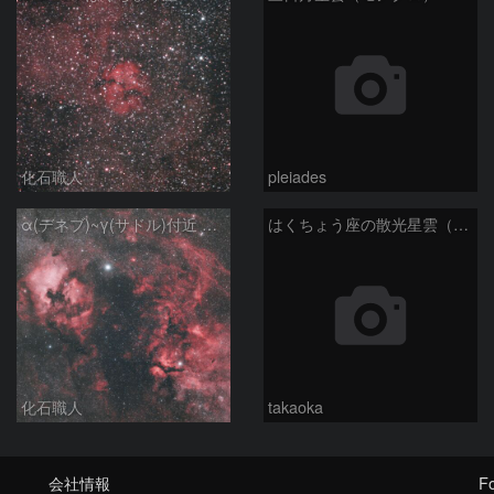
化石職人
pleiades
α(デネブ)~γ(サドル)付近 NGC7000 北アメリカ星雲 IC5067~5070 ペリカン星雲 はくちょう座
はくちょう座の散光星雲（１００ｍｍ）
化石職人
takaoka
会社情報
Fo