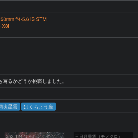
50mm f/4-5.6 IS STM
 X8i
も写るかどうか挑戦しました。
網状星雲
はくちょう座
Sh2-124 はくちょう座
三日月星雲（モノクロ）