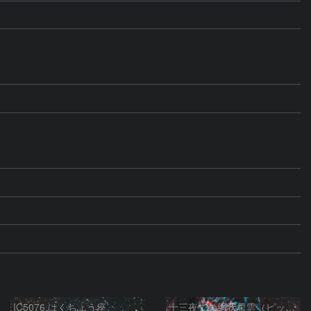
IC5076 はくちょう座
十三夜での網状星雲（ピッカリングの三角）