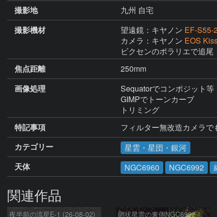
撮影地
九州 自宅
撮影機材
望遠鏡：キヤノン
EF-S55-2
カメラ：キヤノン
EOS Kiss
ビクセンのポラリエで追尾
焦点距離
250mm
画像処理
Sequatorでコンポジット等

GIMPでトーンカーブ

トリミング
特記事項
フィルター無改造カメラで
カテゴリー
星雲・星団・銀河
天体
NGC6960
NGC6992
関連作品
夜半前の流星E-1 (26-08-02)
網状星雲の東側NGC6992