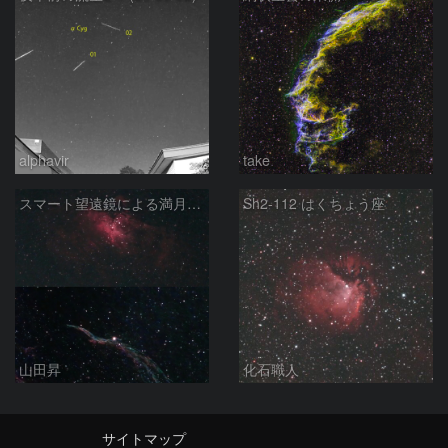
alphavir
take
スマート望遠鏡による満月下の星雲（M16,NGC6960）
Sh2-112 はくちょう座
山田昇
化石職人
サイトマップ