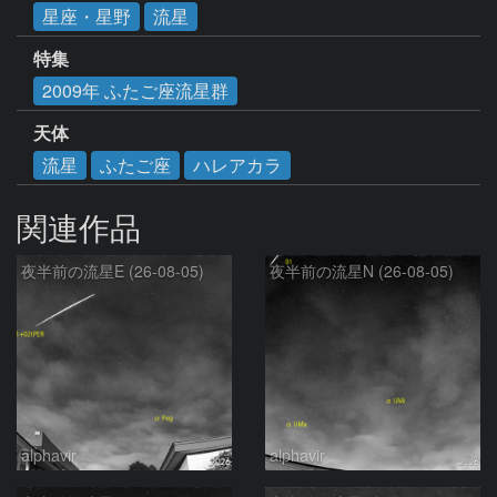
星座・星野
流星
特集
2009年 ふたご座流星群
天体
流星
ふたご座
ハレアカラ
関連作品
夜半前の流星E (26-08-05)
夜半前の流星N (26-08-05)
alphavir
alphavir