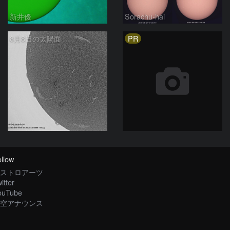
新井優
Sorachu-hai
PR
8月8日の太陽面
ta-o
llow
ストロアーツ
itter
ouTube
空アナウンス