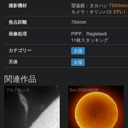
撮影機材
望遠鏡：タカハシ
TS50
カメラ：オリンパス
EPL-1
焦点距離
700mm
画像処理
PIPP、Registax6

11枚スタッキング
カテゴリー
太陽
天体
太陽
関連作品
プロミネンス
Sun 2026/08/08