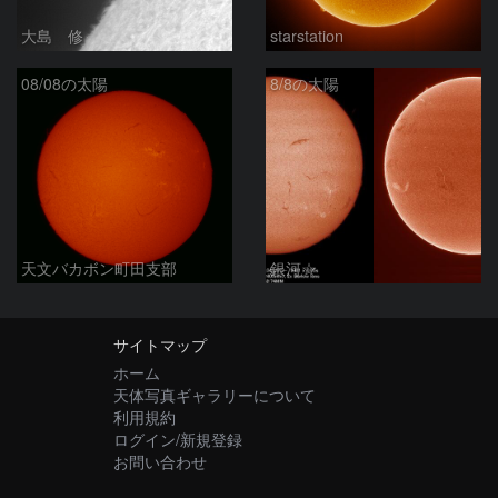
大島 修
starstation
08/08の太陽
8/8の太陽
天文バカボン町田支部
銀河☆
サイトマップ
ホーム
天体写真ギャラリーについて
利用規約
ログイン/新規登録
お問い合わせ