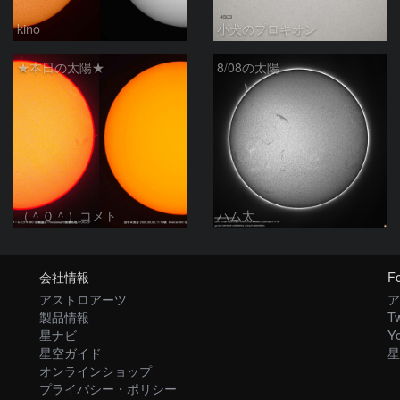
kino
小犬のプロキオン
★本日の太陽★
8/08の太陽
（＾０＾）コメト
ハム太
会社情報
Fo
アストロアーツ
ア
製品情報
Tw
星ナビ
Y
星空ガイド
星
オンラインショップ
プライバシー・ポリシー