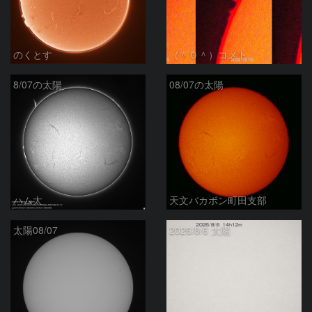
のくとす
（＾０＾）コメト
8/07の太陽
08/07の太陽
ハム太
天文バカボン町田支部
太陽08/07
2026/8/6 太陽