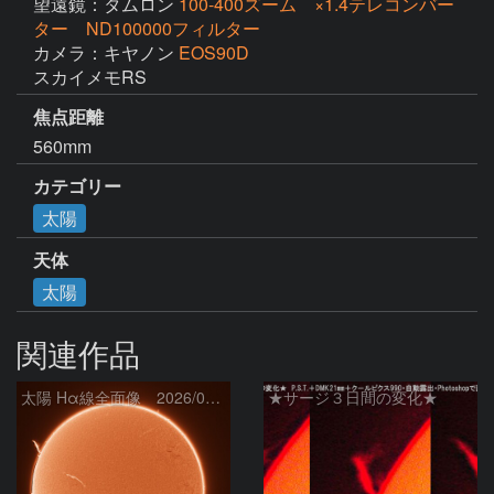
望遠鏡：タムロン
100-400ズーム ×1.4テレコンバー
ター ND100000フィルター
カメラ：キヤノン
EOS90D
スカイメモRS
焦点距離
560mm
カテゴリー
太陽
天体
太陽
関連作品
太陽 Hα線全面像 2026/08/07
★サージ３日間の変化★