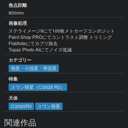
焦点距離
800mm
画像処理
ステライメージ9にて100枚メトカーフコンポジット

Paint Shop PROにてコントラスト調整 トリミング

FlatAideにてカブリ除去

Topaz Photo AIにてノイズ低減
カテゴリー
彗星・小惑星・準惑星
特集
スワン彗星（C/2025 R2）
天体
C/2025R2
スワン彗星
関連作品