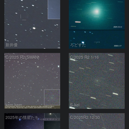
新井優
ろどすた
C/2025 R2(SWAN)
C/2025 R2 1/16
kem.kem
S-kei
2025年の彗星たち
C/2025R2 12/30