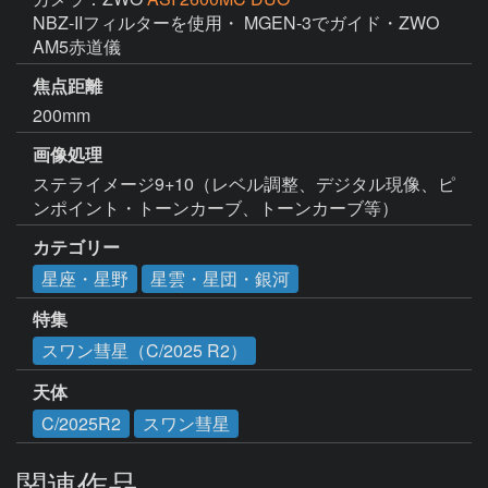
NBZ-IIフィルターを使用・ MGEN-3でガイド・ZWO 
AM5赤道儀
焦点距離
200mm
画像処理
ステライメージ9+10（レベル調整、デジタル現像、ピ
カテゴリー
星座・星野
星雲・星団・銀河
特集
スワン彗星（C/2025 R2）
天体
C/2025R2
スワン彗星
関連作品