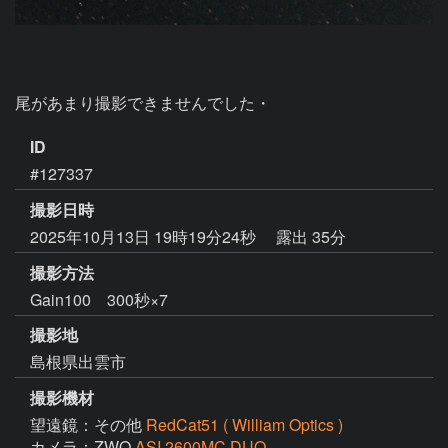
尾があまり撮影できませんでした・
ID
#127337
撮影日時
2025年10月13日 19時19分24秒
露出 35分
撮影方法
Gain100 300秒×7
撮影地
島根県出雲市
撮影機材
望遠鏡：その他
RedCat51 ( William Optics )
カメラ：ZWO
ASI 2600MC DUO