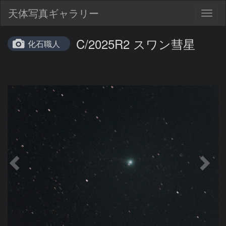
天体写真ギャラリー
Togg
navig
C/2025R2 スワン彗星
化石職人