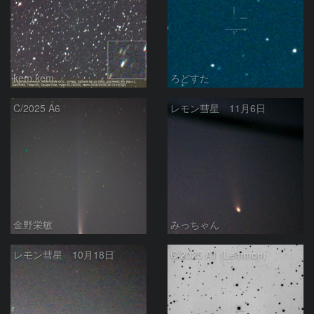
kem.kem
ろどすた
C/2025 A6
レモン彗星 11月6日
金野栄敏
みっちゃん
レモン彗星 10月18日
C/2025 A1 (Lemmon)