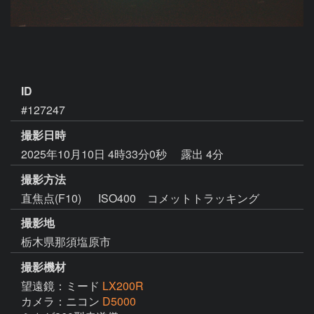
ID
#127247
撮影日時
2025年10月10日 4時33分0秒
露出 4分
撮影方法
直焦点(F10) ISO400 コメットトラッキング
撮影地
栃木県那須塩原市
撮影機材
望遠鏡：ミード
LX200R
カメラ：ニコン
D5000