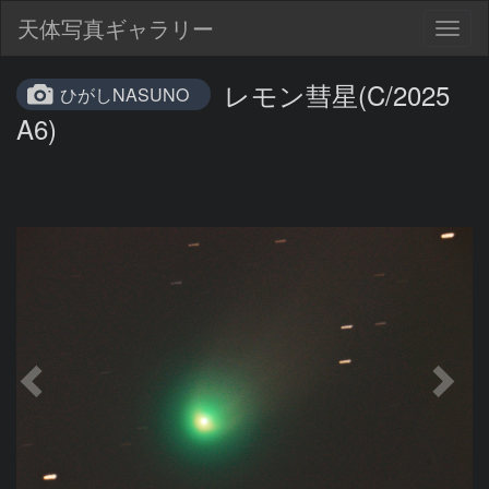
天体写真ギャラリー
Togg
navig
レモン彗星(C/2025
ひがしNASUNO
A6)