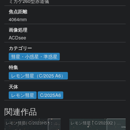
焦点距離
4064mm
画像処理
ACDsee
カテゴリー
彗星・小惑星・準惑星
特集
レモン彗星（C/2025 A6）
天体
レモン彗星
C/2025A6
関連作品
レモン彗星( C/2023H5 )：2026/05/20
レモン彗星 ( C/2023X2 ) の予報位置：2026/05/29