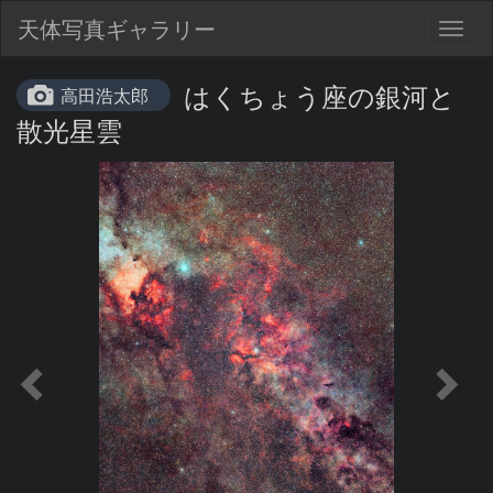
天体写真ギャラリー
Togg
navig
はくちょう座の銀河と
高田浩太郎
散光星雲