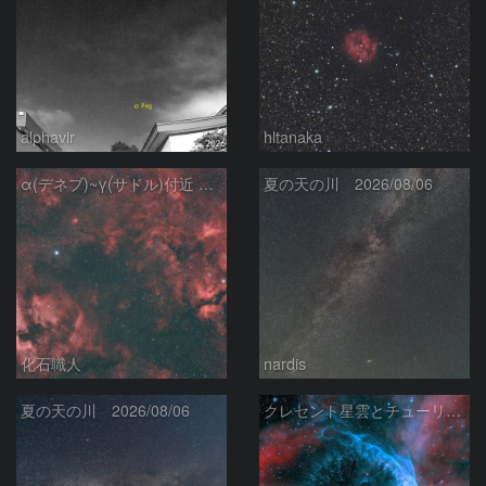
alphavir
hltanaka
α(デネブ)~γ(サドル)付近 NGC7000 北アメリカ星雲 IC5067~5070 ペリカン星雲 Sh2-112 はくちょう座
夏の天の川 2026/08/06
化石職人
nardis
夏の天の川 2026/08/06
クレセント星雲とチューリップ星雲の真ん中あたりにある星雲 NGC6883 ???