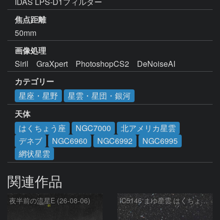
IDAS LPS-D1フィルター
焦点距離
50mm
画像処理
Siril　GraXpert　PhotoshopCS2　DeNoiseAI
カテゴリー
星座・星野
星雲・星団・銀河
天体
はくちょう座
NGC7000
北アメリカ星雲
デネブ
NGC6960
NGC6992
NGC6995
網状星雲
関連作品
夜半前の流星E (26-08-06)
IC5146 まゆ星雲 はくちょう座