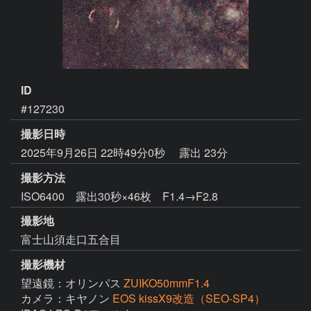
ID
#127230
撮影日時
2025年9月26日 22時49分0秒
露出 23分
撮影方法
ISO6400 露出30秒×46枚 F1.4→F2.8
撮影地
富士山須走口五合目
撮影機材
望遠鏡：オリンパス
ZUIKO50mmF1.4
カメラ：キヤノン
EOS kissX9改造（SEO-SP4）