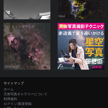
alphavir
take
PR
はくちょう座中心部
Alricha33
サイトマップ
ホーム
天体写真ギャラリーについて
利用規約
ログイン/新規登録