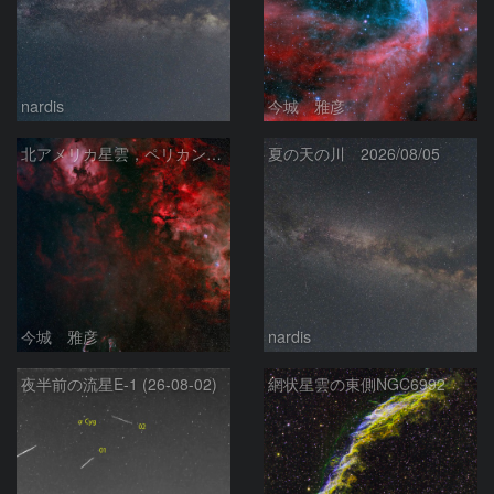
nardis
今城 雅彦
北アメリカ星雲，ペリカン星雲，サドル付近，クレセント星雲，網状星雲・・・etc
夏の天の川 2026/08/05
今城 雅彦
nardis
夜半前の流星E-1 (26-08-02)
網状星雲の東側NGC6992