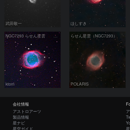
武田敬一
ほしすき
NGC7293 らせん星雲 2025-10-17
らせん星雲（NGC7293）
ktom
POLARIS
会社情報
Fo
アストロアーツ
ア
製品情報
Tw
星ナビ
Y
星空ガイド
星