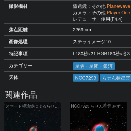
撮影機材
望遠鏡：その他
Planewave
カメラ：その他
Player On
レデューサー使用(F4.4)
焦点距離
2259mm
画像処理
ステライメージ10
特記事項
L180秒×21 RGB180秒×各3
カテゴリー
星雲・星団・銀河
天体
NGC7293
らせん状星雲
関連作品
スマート望遠鏡によるらせん星雲
NGC7923 らせん星雲 みずがめ座