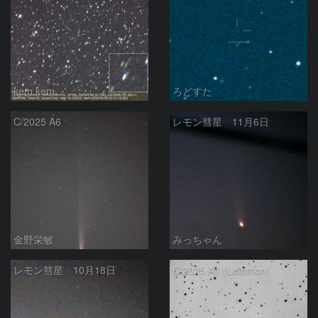
kem.kem
ろどすた
C/2025 A6
レモン彗星 11月6日
金野栄敏
みっちゃん
レモン彗星 10月18日
C/2025 A1 (Lemmon)