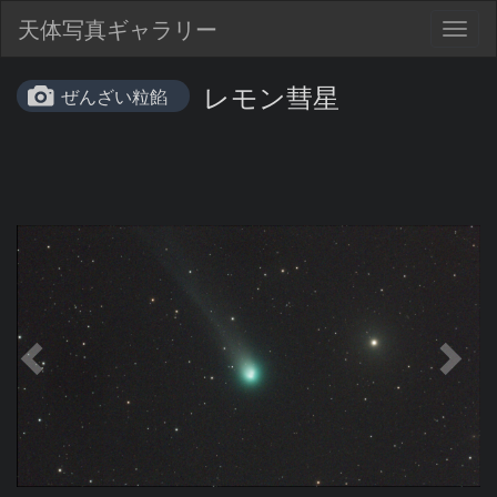
天体写真ギャラリー
Togg
navig
レモン彗星
ぜんざい粒餡