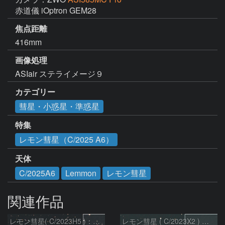
赤道儀 iOptron GEM28
焦点距離
416mm
画像処理
ASIair ステライメージ９
カテゴリー
彗星・小惑星・準惑星
特集
レモン彗星（C/2025 A6）
天体
C/2025A6
Lemmon
レモン彗星
関連作品
レモン彗星( C/2023H5 )：2026/05/20
レモン彗星 ( C/2023X2 ) の予報位置：2026/05/29