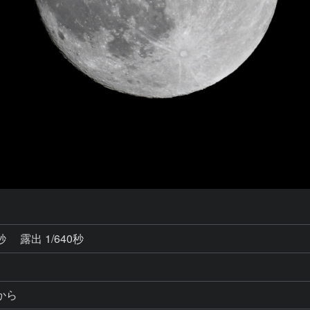
0秒
露出 1/640秒
から