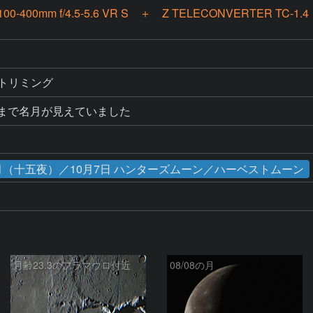
100-400mm f/4.5-5.6 VR S ＋ Z TELECONVERTER TC-1.4
調整　トリミング
ぎまで名月が見えていました
の名月（十五夜）／10月7日 ハンターズムーン／ハーベストムーン
月齢23.3のフラマウロ付近
08/08の月