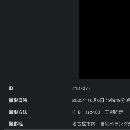
ID
#127077
撮影日時
2025年10月6日 19時49分
撮影方法
Ｆ８ iso400 三脚固定
撮影地
名古屋市内 自宅ベランダ