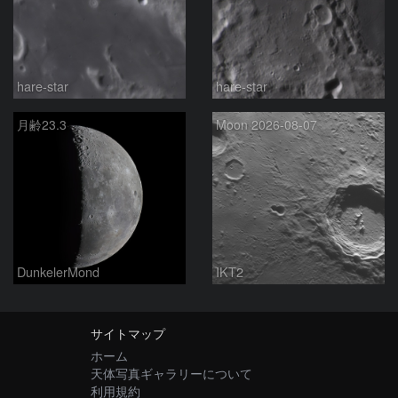
hare-star
hare-star
月齢23.3
Moon 2026-08-07
DunkelerMond
IKT2
サイトマップ
ホーム
天体写真ギャラリーについて
利用規約