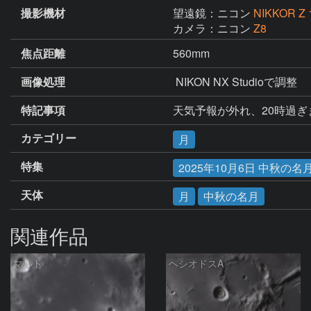
撮影機材
望遠鏡：ニコン
NIKKOR Z 
カメラ：ニコン
Z8
焦点距離
560mm
画像処理
 NIKON NX Studioで
特記事項
天気予報が外れ、20時過
カテゴリー
月
特集
2025年10月6日 中秋
天体
月
中秋の名月
関連作品
マルト
ヘシオドスA