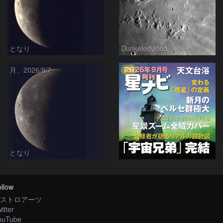
となり
DunkelerMond
PR
月、2026/8/7
となり
llow
ストロアーツ
itter
ouTube