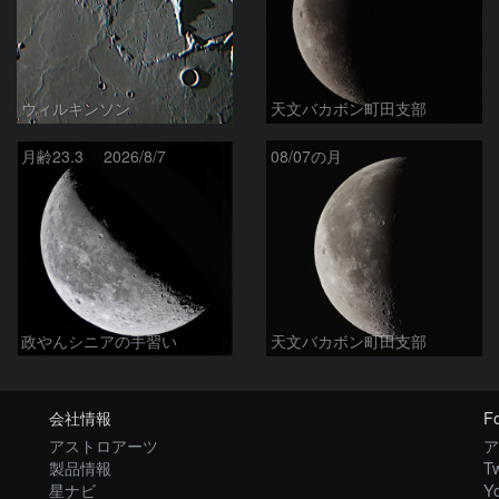
ウィルキンソン
天文バカボン町田支部
月齢23.3 2026/8/7
08/07の月
政やんシニアの手習い
天文バカボン町田支部
会社情報
Fo
アストロアーツ
ア
製品情報
Tw
星ナビ
Y