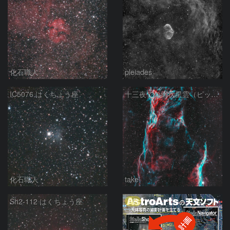
化石職人
pleiades
IC5076 はくちょう座
十三夜での網状星雲（ピッカリングの三角）
化石職人
take
PR
Sh2-112 はくちょう座