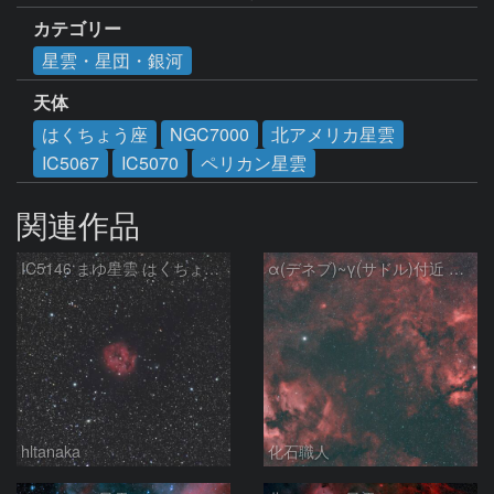
カテゴリー
星雲・星団・銀河
天体
はくちょう座
NGC7000
北アメリカ星雲
IC5067
IC5070
ペリカン星雲
関連作品
IC5146 まゆ星雲 はくちょう座
α(デネブ)~γ(サドル)付近 NGC7000 北アメリカ星雲 IC5067~5070 ペリカン星雲 Sh2-112 はくちょう座
hltanaka
化石職人