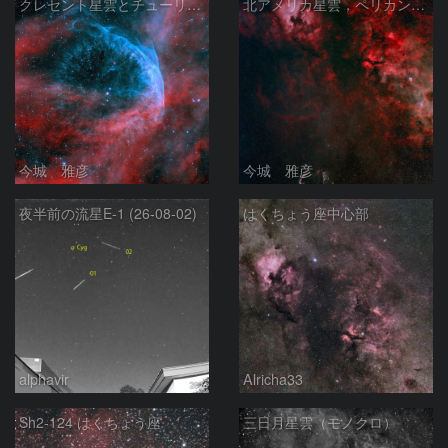
クレセント星雲とチューリップ星雲の真ん中あたりにある星雲 NGC6883 ???
北アメリカ星雲，ペリカン星雲，サドル付近，クレセント星雲，網状星雲・・・etc
今城 雅彦
今城 雅彦
夜半前の流星E-1 (26-08-02)
はくちょう座中心部
alphavir
Alricha33
Sh2-124 はくちょう座
三日月星雲（モノクロ）