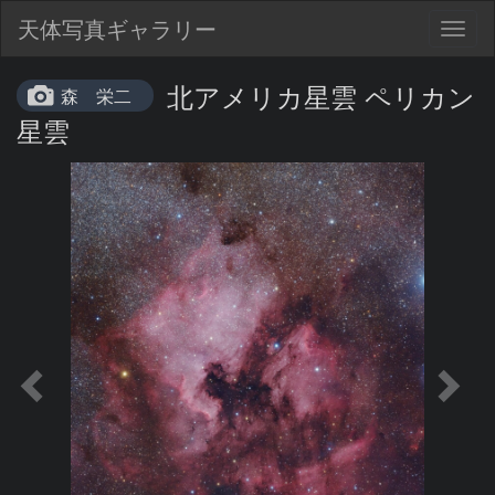
天体写真ギャラリー
Togg
navig
北アメリカ星雲 ペリカン
森 栄二
星雲