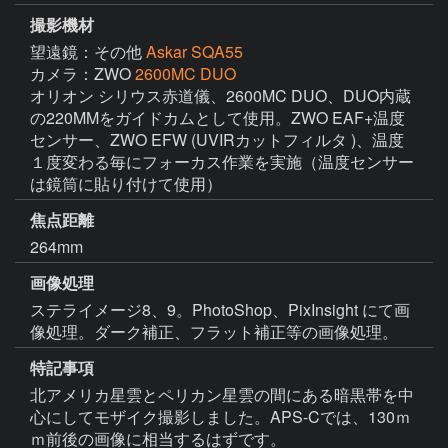
撮影機材
望遠鏡：その他
Askar SQA55
カメラ：ZWO
2600MC DUO
オリオン シリウス赤道儀、2600MC DUO、DUO内蔵
の220MMをガイドカムとして使用。ZWO EAF+温度
センサー、ZWO EFW (UVIRカットフィルタ )、温度
１度変わる毎にフォーカス作業を実施（温度センサー
は鏡筒に貼り付けて使用）
焦点距離
264mm
画像処理
ステライメージ8、9。PhotoShop、PixInsight にて画
像処理。ダーク補正、フラット補正等の画像処理。
特記事項
北アメリカ星雲とペリカン星雲の間にある暗黒帯を中
心にしてモザイク撮影しました。APS-Cでは、130ｍ
ｍ前後の画像に相当するはずです。