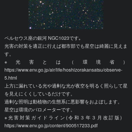
ペルセウス座の銀河 NGC1023です｡

光害の対策を適正に行えば都市部でも星空は綺麗に見えま
す。

※光害とは（環境省）
https://www.env.go.jp/air/life/hoshizorakansatsu/observe-
5.html

上方に漏れている光や過剰な光が夜空を明るく照らして星
を見えにくくしているだけです。

過剰な照明は動植物の生態系に悪影響をおよぼします。

星空は環境のバロメーターです。

※光害対策ガイドライン(令和３年３月改訂版)　