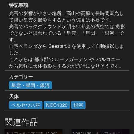
特記事項
光害の影響が小さい場所、高山や高原で長時間露光し
て淡い星雲を撮影をするという偏見は不要です。

光害でバックグラウンドが明るい都会の夜空では 撮影
できないと思われている「星雲」「星団」「銀河」で
す。

自宅ベランダから Seestar50 を使用して自動撮影しま
した。

これからは 都市部の ルーフガーデン や  バルコニー 
カテゴリー
星雲・星団・銀河
天体
ペルセウス座
NGC1023
銀河
関連作品
カリフォルニア星雲（NGC 1499）
NGC1499 カルフォルニア星雲