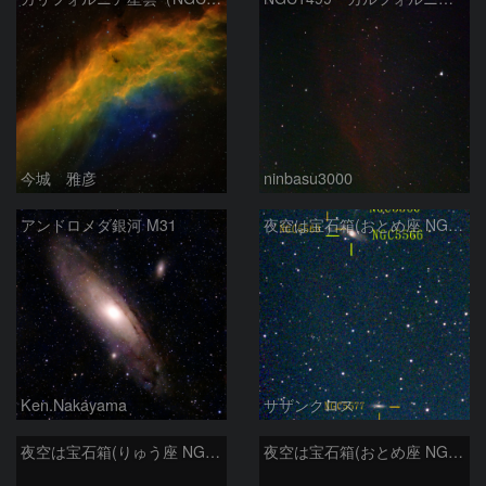
今城 雅彦
ninbasu3000
アンドロメダ銀河 M31
夜空は宝石箱(おとめ座 NGC5566) Seestar50
Ken.Nakayama
サザンクロス
夜空は宝石箱(りゅう座 NGC6503) Seestar50
夜空は宝石箱(おとめ座 NGC5746) Seestar50