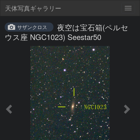
天体写真ギャラリー
Togg
navig
夜空は宝石箱(ペルセ
サザンクロス
ウス座 NGC1023) Seestar50