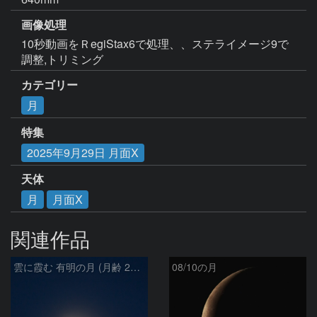
画像処理
10秒動画をＲegiStax6で処理、、ステライメージ9で
調整,トリミング
カテゴリー
月
特集
2025年9月29日 月面X
天体
月
月面X
関連作品
雲に霞む 有明の月 (月齢 26.4)
08/10の月