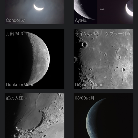
Condor57
Aya鶴
月齢24.3
ラインホルト、ケプラー付近
DunkelerMond
DunkelerMond
虹の入江
08/09の月