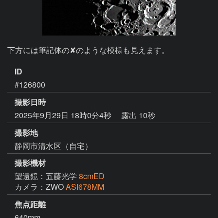
下方には筆記体の✘のような模様も見えます。
ID
#126800
撮影日時
2025年9月29日 18時0分4秒
露出 10秒
撮影地
静岡市清水区（自宅）
撮影機材
望遠鏡：五藤光学
8cmED
カメラ：ZWO
ASI678MM
焦点距離
640mm