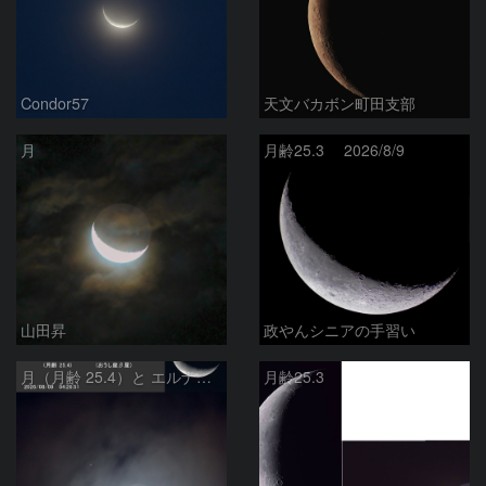
Condor57
天文バカボン町田支部
月
月齢25.3 2026/8/9
山田昇
政やんシニアの手習い
月（月齢 25.4）と エルナト（おうし座β星）
月齢25.3