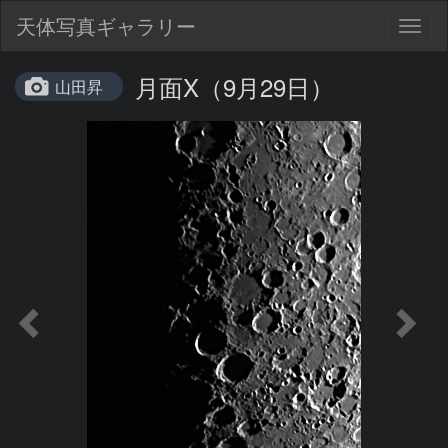
天体写真ギャラリー
Togg
navig
月面X（9月29日）
山田昇