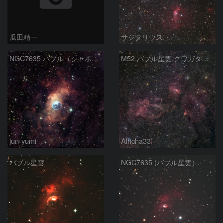
瓜田精一
サジタリウス
NGC7635 バブル（シャボン玉）星雲
M52,バブル星雲,クワガタ星雲
jun-yumi
Alricha33
バブル星雲
NGC7635 (バブル星雲）