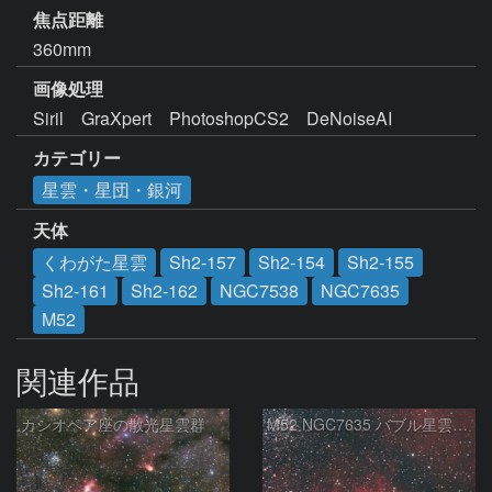
焦点距離
360mm
画像処理
Siril　GraXpert　PhotoshopCS2　DeNoiseAI
カテゴリー
星雲・星団・銀河
天体
くわがた星雲
Sh2-157
Sh2-154
Sh2-155
Sh2-161
Sh2-162
NGC7538
NGC7635
M52
関連作品
カシオペア座の散光星雲群
M52 NGC7635 バブル星雲 Sh2-159 カシオペア座