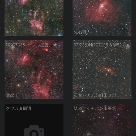
take
化石職人
NGC7635_バブル星雲、sh2-157_くわがた星雲
07/23のNGC7635 & M52
北の士
天文バカボン町田支部
クワガタ周辺
M52とシャボン玉星雲