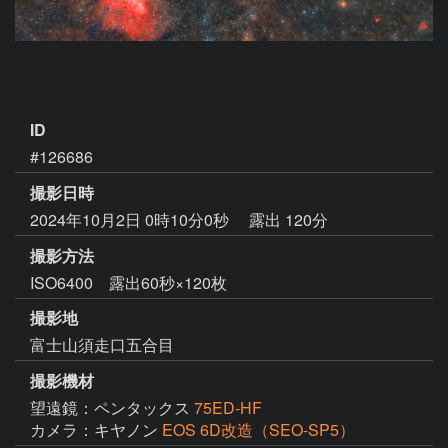
ID
#126686
撮影日時
2024年10月2日 0時10分0秒
露出 120分
撮影方法
ISO6400 露出60秒×120枚
撮影地
富士山須走口五合目
撮影機材
望遠鏡：ペンタックス
75ED-HF
カメラ：キヤノン
EOS 6D改造（SEO-SP5）