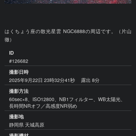
はくちょう座の散光星雲 NGC6888の周辺です。（片山 
徹）
ID
#126682
撮影日時
2025年9月22日 23時32分41秒
露出 8分
撮影方法
60sec×8、ISO12800、NB1フィルター、WB太陽光、
長時間NRオフ／高感度NR弱め
撮影地
静岡県 天城高原
撮影機材