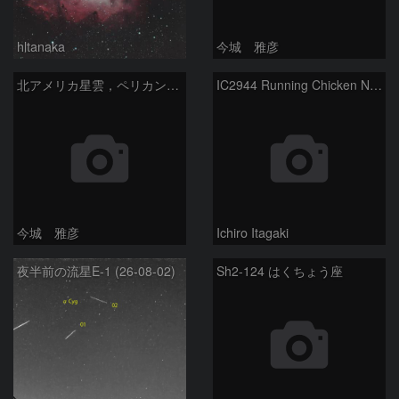
hltanaka
今城 雅彦
北アメリカ星雲，ペリカン星雲，サドル付近，クレセント星雲，網状星雲・・・etc
IC2944 Running Chicken Nebula
今城 雅彦
Ichiro Itagaki
夜半前の流星E-1 (26-08-02)
Sh2-124 はくちょう座