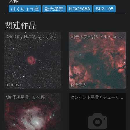
天体
はくちょう座
散光星雲
NGC6888
Sh2-105
関連作品
IC5146 まゆ星雲 はくちょう座
α(デネブ)~γ(サドル)付近 NGC7000 北アメリカ星雲 IC5067~5070 ペリカン星雲 Sh2-112 はくちょう座
hltanaka
化石職人
M8 干潟星雲 いて座
クレセント星雲とチューリップ星雲の真ん中あたりにある星雲 NGC6883 ???