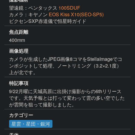
望遠鏡：ペンタックス
100SDUF
カメラ：キヤノン
EOS Kiss X10(SEO-SP5)
ビクセンSXP赤道儀で恒星時ガイド
焦点距離
400mm
画像処理
カメラが生成したJPEG画像8コマをStellaImageでコ
ンポジットして処理、ノートリミング（3.2×2.1度）
上が北です。
特記事項
9/22月曜に天城高原に出掛け撮影からの6thリリース
です。天気予報とは打って変わって雲の多い空でした
が雲間を狙って撮影しました。
カテゴリー
星雲・星団・銀河