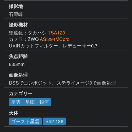
撮影地
石廊崎
撮影機材
望遠鏡：タカハシ
TSA120
カメラ：ZWO
ASI294MCpro
UVIRカットフィルター、レデューサー0.7
焦点距離
635mm
画像処理
DSSでコンポジット、ステライメージ9で画像処理
カテゴリー
星雲・星団・銀河
天体
ゴースト星雲
Sh2-136