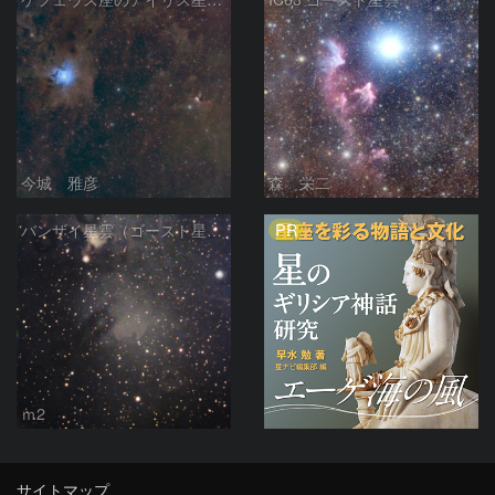
今城 雅彦
森 栄二
PR
バンザイ星雲（ゴースト星雲）付近
ｍ2
サイトマップ