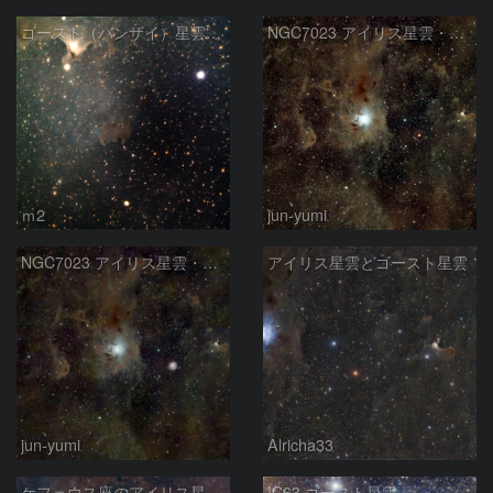
ゴースト（バンザイ）星雲 Sh2-136
NGC7023 アイリス星雲・ゴースト星雲
ｍ2
jun-yumi
NGC7023 アイリス星雲・ゴースト星雲
アイリス星雲とゴースト星雲
jun-yumi
Alricha33
ケフェウス座のアイリス星雲・Sh2-136付近
IC63 ゴースト星雲