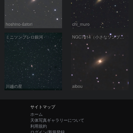
hoshino-satori
chi_muro
ミニソンブレロ銀河
NGC7814（小さなソンブレロ銀河）
川越の星
aibou
サイトマップ
ホーム
天体写真ギャラリーについて
利用規約
ログイン/新規登録