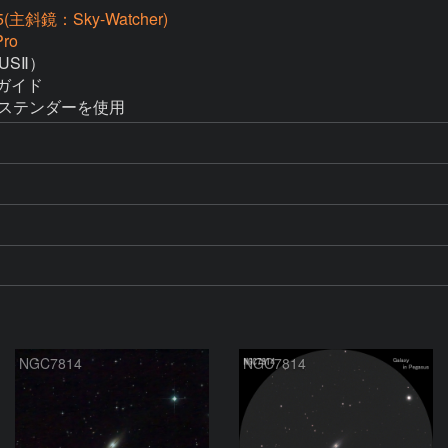
(主斜鏡：Sky-Watcher)
ro
SⅡ）

ガイド

のエクステンダーを使用  
NGC7814
NGC7814