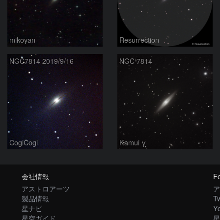
mikoyan
Resurrection
NGC7814 2019/9/16
NGC 7814
CogiCogi
Kamui γ
会社情報
Fo
アストロアーツ
ア
製品情報
Tw
星ナビ
Y
星空ガイド
星