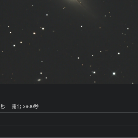
6秒
露出 3600秒