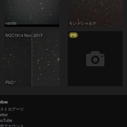
nardis
モンドシャルナ
PR
NGC7814 Nov. 2017
PbO
llow
ストロアーツ
itter
ouTube
空アナウンス