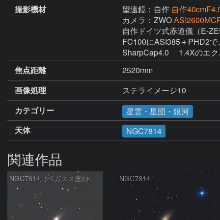
撮影機材
望遠鏡：自作
自作40cmF4.5
カメラ：ZWO
ASI2600MCP
自作ドイツ式赤道儀（E-ZEU
FC100にASI385＋PHD2で
SharpCap4.0 　1.4X
焦点距離
2520mm
画像処理
ステライメージ10
カテゴリー
星雲・星団・銀河
天体
NGC7814
関連作品
NGC7814（ペガスス座の銀河）
NGC7814