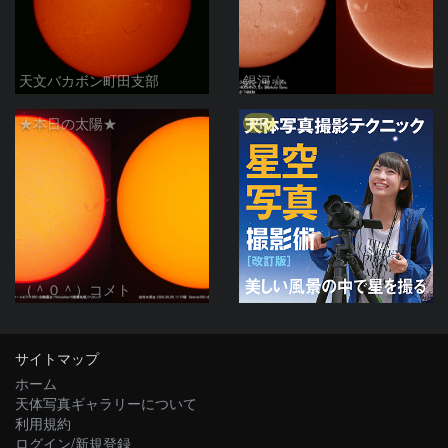
天文バカボン町田支部
銀河☆
PR
★本日の太陽★
（＾０＾）コメト
サイトマップ
ホーム
天体写真ギャラリーについて
利用規約
ログイン/新規登録