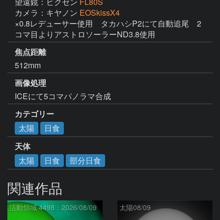
望遠鏡：ビクセン
FL80S
カメラ：キヤノン
EOSkissX4
×0.8レデューサー使用　タカハシP2にて自動追尾　2
コマ目よりアストロソーラーND3.8使用
焦点距離
512mm
画像処理
ICEにて5コマパノラマ合成
カテゴリー
太陽
日食
天体
太陽
日食
部分日食
関連作品
活動領域 4498：2026/08/09
太陽08/09