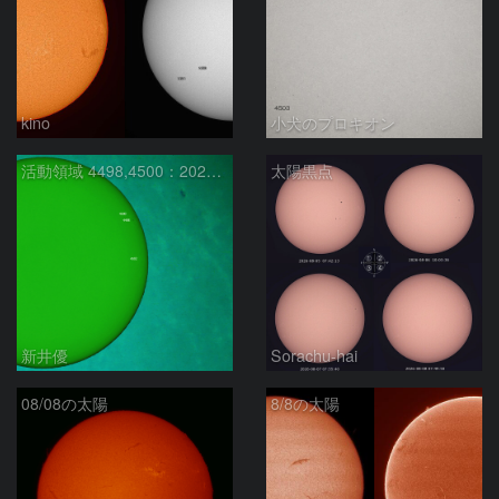
kino
小犬のプロキオン
活動領域 4498,4500：2026/08/08
太陽黒点
新井優
Sorachu-hai
08/08の太陽
8/8の太陽