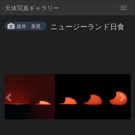
天体写真ギャラリー
Togg
navig
ニュージーランド日食
坂井 美晃