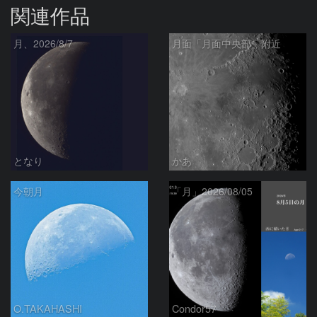
関連作品
月、2026/8/7
月面「月面中央部」附近
となり
かあ
今朝月
「月」2026/08/05
O.TAKAHASHI
Condor57