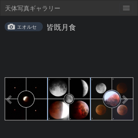
天体写真ギャラリー
Togg
navig
皆既月食
エオルセ