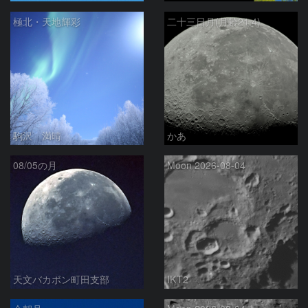
極北・天地輝彩
二十三日月(月齢21.4)
駒沢 満晴
かあ
08/05の月
Moon 2026-08-04
天文バカボン町田支部
IKT2