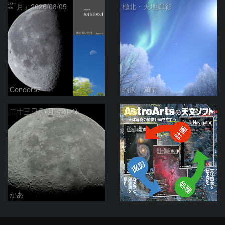
「月」2026/08/05
極北・天地輝彩
Condor57
駒沢 満晴
PR
二十三日月(月齢21.4)
かあ