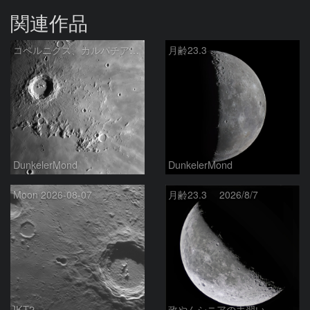
関連作品
コペルニクス、カルパチア山脈付近
月齢23.3
DunkelerMond
DunkelerMond
Moon 2026-08-07
月齢23.3 2026/8/7
IKT2
政やんシニアの手習い