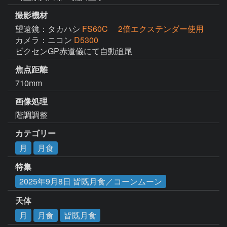
撮影機材
望遠鏡：タカハシ
FS60C 2倍エクステンダー使用
カメラ：ニコン
D5300
ビクセンGP赤道儀にて自動追尾
焦点距離
710mm
画像処理
階調調整
カテゴリー
月
月食
特集
2025年9月8日 皆既月食／コーンムーン
天体
月
月食
皆既月食