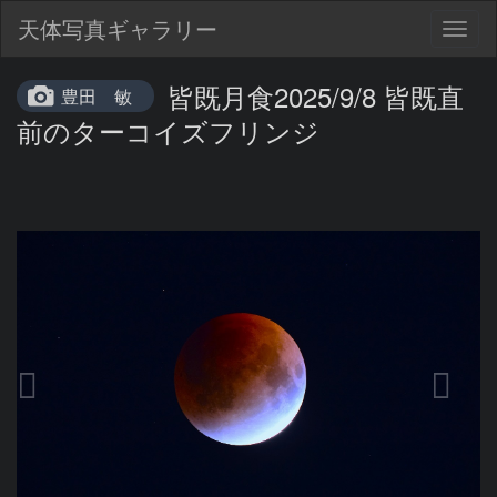
天体写真ギャラリー
Togg
navig
皆既月食2025/9/8 皆既直
豊田 敏
前のターコイズフリンジ