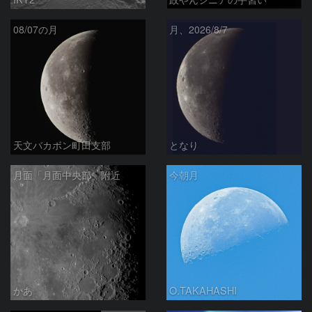
08/07の月
月、2026/8/7
天文バカボン町田支部
となり
月面「月面中央部」附近
今朝月
かあ
O.TAKAHASHI