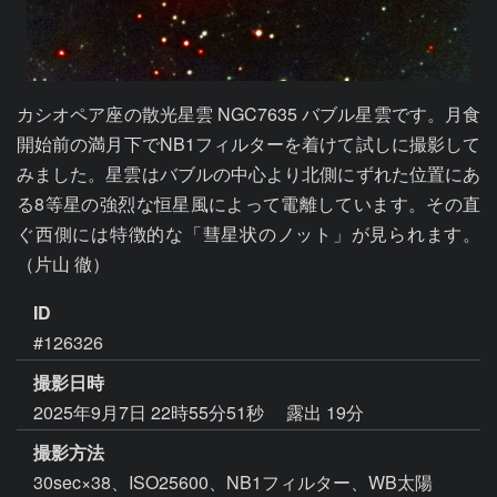
カシオペア座の散光星雲 NGC7635 バブル星雲です。月食
開始前の満月下でNB1フィルターを着けて試しに撮影して
みました。星雲はバブルの中心より北側にずれた位置にあ
る8等星の強烈な恒星風によって電離しています。その直
ぐ西側には特徴的な「彗星状のノット」が見られます。
（片山 徹）
ID
#126326
撮影日時
2025年9月7日 22時55分51秒
露出 19分
撮影方法
30sec×38、ISO25600、NB1フィルター、WB太陽