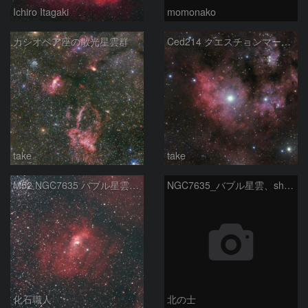
Ichiro Itagaki
momonako
カシオペア座の散光星雲群
Ced214 クエスチョンマーク星雲の“心臓部”
take
take
M52 NGC7635 バブル星雲 Sh2-159 カシオペア座
NGC7635_バブル星雲、sh2-157_くわがた星雲
化石職人
北の士