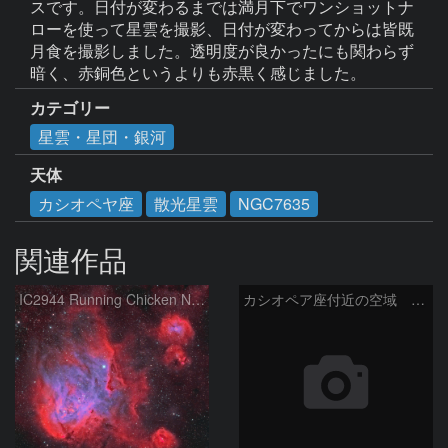
スです。日付が変わるまでは満月下でワンショットナ
ローを使って星雲を撮影、日付が変わってからは皆既
月食を撮影しました。透明度が良かったにも関わらず
暗く、赤銅色というよりも赤黒く感じました。
カテゴリー
星雲・星団・銀河
天体
カシオペヤ座
散光星雲
NGC7635
関連作品
IC2944 Running Chicken Nebula
カシオペア座付近の空域 260720