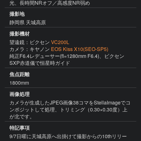
光、長時間NRオフ／高感度NR弱め
撮影地
静岡県 天城高原
撮影機材
望遠鏡：ビクセン
VC200L
カメラ：キヤノン
EOS Kiss X10(SEO-SP5)
純正F6.4レデューサー(fl=1280mm F6.4)、ビクセン
SXP赤道儀で恒星時ガイド
焦点距離
1800mm
画像処理
カメラが生成したJPEG画像38コマをStellaImageでコ
ンポジットして処理、トリミング（0.30×0.30度）上
が北です。
特記事項
9/7日曜に天城高原へ出掛けて撮影からの10thリリー