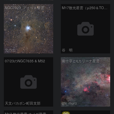
NGC7023_アイリス星雲
M17散光星雲（μ250＆TOA130）
北の士
谷 明
07/23のNGC7635 & M52
南十字とηカリーナ星雲
天文バカボン町田支部
chi_muro
PR