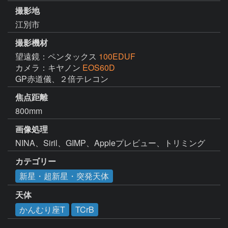
撮影地
江別市
撮影機材
望遠鏡：ペンタックス
100EDUF
カメラ：キヤノン
EOS60D
GP赤道儀、２倍テレコン
焦点距離
800mm
画像処理
NINA、Siril、GIMP、Appleプレビュー、トリミング
カテゴリー
新星・超新星・突発天体
天体
かんむり座T
TCrB