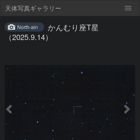
天体写真ギャラリー
Togg
navig
かんむり座T星
North-ain
（2025.9.14）