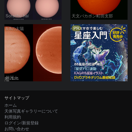
Sorachu-hai
天文バカボン町田支部
PR
8/8の太陽
銀河☆
サイトマップ
ホーム
天体写真ギャラリーについて
利用規約
ログイン/新規登録
お問い合わせ