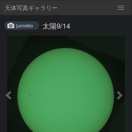
天体写真ギャラリー
Togg
navig
太陽9/14
junneko