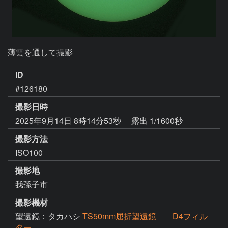
薄雲を通して撮影
ID
#126180
撮影日時
2025年9月14日 8時14分53秒
露出 1/1600秒
撮影方法
ISO100
撮影地
我孫子市
撮影機材
望遠鏡：タカハシ
TS50mm屈折望遠鏡 D4フィル
ター