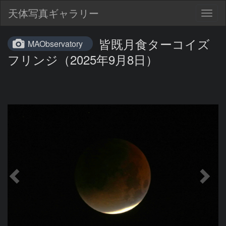
天体写真ギャラリー
Togg
navig
皆既月食ターコイズ
MAObservatory
フリンジ（2025年9月8日）