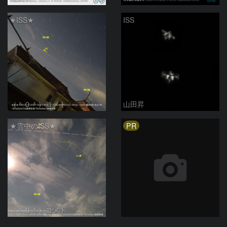
★ISS★
ISS
（＾０＾）コメト
山田昇
PR
★雲中のISS★
（＾０＾）コメト