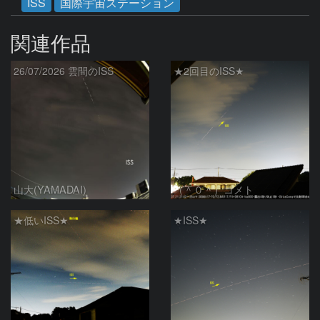
ISS
国際宇宙ステーション
関連作品
26/07/2026 雲間のISS
★2回目のISS★
山大(YAMADAI)
（＾０＾）コメト
★低いISS★
★ISS★