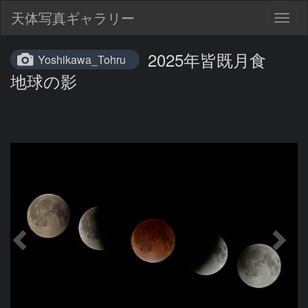
天体写真ギャラリー
Togg
navig
2025年皆既月食
Yoshikawa_Tohru
地球の影