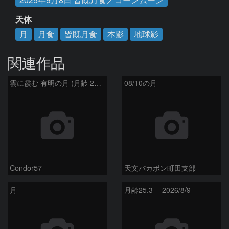
天体
月
月食
皆既月食
本影
地球影
関連作品
雲に霞む 有明の月 (月齢 26.4)
08/10の月
Condor57
天文バカボン町田支部
月
月齢25.3 2026/8/9