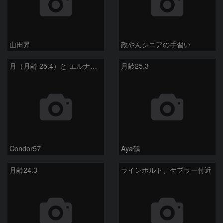
山田昇
政やんシニアの手習い
月（月齢 25.4）と エルナト（おうし座β星）
月齢25.3
Condor57
Aya鶴
月齢24.3
ラインホルト、ケプラー付近