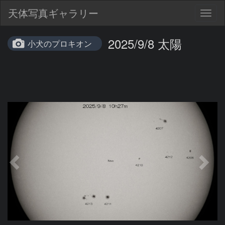
天体写真ギャラリー
Togg
navig
2025/9/8 太陽
小犬のプロキオン