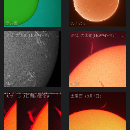
新井優
のくとす
8/7朝の太陽(Hα中心付近、4498、4502付近)
8/7朝の太陽(Hα中心付近、プロミネンス)
Maki
Maki
★サージ３日間の変化★
太陽面（8月7日）