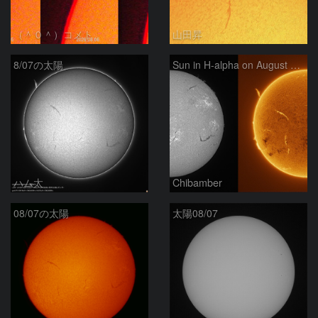
（＾０＾）コメト
山田昇
8/07の太陽
Sun in H-alpha on August 7, 2026
ハム太
Chibamber
08/07の太陽
太陽08/07