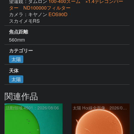
望遠鏡：タムロン
100-400ズーム ×1.4テレコンバー
ター ND100000フィルター
カメラ：キヤノン
EOS90D
スカイメモRS
焦点距離
560mm
カテゴリー
太陽
天体
太陽
関連作品
活動領域 4501：2026/08/06
太陽 Hα線全面像 2026/08/07