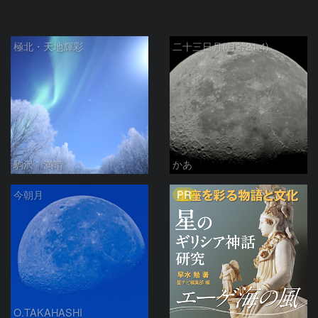
極北・天地輝彩
二十三日月(月齢21.4)
駒沢 満晴
かあ
PR
今朝月
O.TAKAHASHI