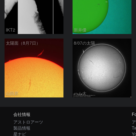
IKT2
新井優
太陽面（8月7日）
8/07の太陽
山田昇
ハム太
会社情報
Fo
アストロアーツ
ア
製品情報
Tw
星ナビ
Y