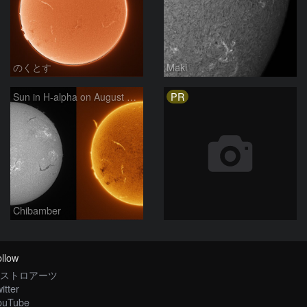
のくとす
Maki
PR
Sun in H-alpha on August 7, 2026
Chibamber
llow
ストロアーツ
itter
ouTube