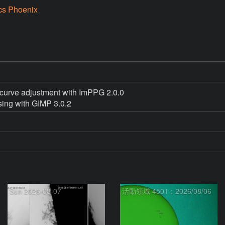
cs Phoenix
curve adjustment with ImPPG 2.0.0

Sun 2026-08-07
活動領域 4501：2026/08/06