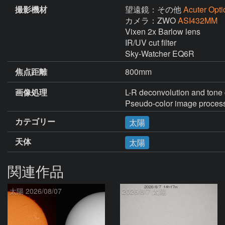
撮影機材
望遠鏡：その他
Acuter Opti
カメラ：ZWO
ASI432MM
Vixen 2x Barlow lens

IR/UV cut filter

Sky-Watcher EQ6R
焦点距離
800mm
画像処理
L-R deconvolution and tone 
カテゴリー
太陽
天体
太陽
関連作品
太陽 2026/08/07
2026/8/7 太陽