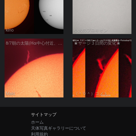
kino
小犬のプロキオン
8/7朝の太陽(Hα中心付近、プロミネンス)
★サージ３日間の変化★
Maki
（＾０＾）コメト
サイトマップ
ホーム
天体写真ギャラリーについて
利用規約