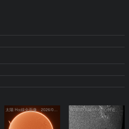
太陽 Hα線全面像 2026/08/07
8/7朝の太陽(Hα中心付近、4498、4502付近)