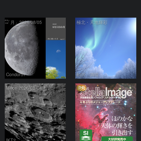
「月」2026/08/05
極北・天地輝彩
Condor57
駒沢 満晴
PR
Moon 2026-08-04
IKT2