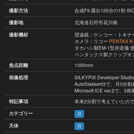
撮影方法
合成F9 露出125分の1秒 I
撮影地
北海道石狩市花川南
撮影機材
望遠鏡：ケンコー・トキナ
カメラ：リコー
PENTAX K-
タカハシ製EM-1型赤道儀 使
ペンタックス製クリップオンG
焦点距離
1350mm
画像処理
SILKYPIX Developer
AutoStakkert!3で、月3分
Microsoft ICE ver.2
特記事項
本来2分割で考えていたの
カテゴリー
月
天体
月