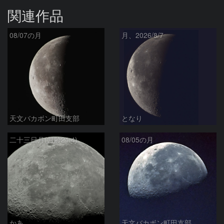
関連作品
08/07の月
月、2026/8/7
天文バカボン町田支部
となり
二十三日月(月齢21.4)
08/05の月
かあ
天文バカボン町田支部