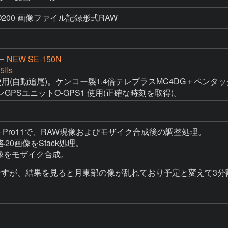
SO200 画像ファイル記録形式RAW
ー
NEW SE-150N
5IIs
用(自動追尾)。ケンコー製1.4倍テレプラスMC4DG＋ペンタックス
PSユニットO-GPS1 使用(正確な時刻を取得)。
 Studio Pro11で、RAW現像およびモザイク合成後の調整処理。

割各20画像をStack処理。

で、3画像をモザイク合成。
ですが、結果を見ると月東部の像が乱れており予定と変えて3分