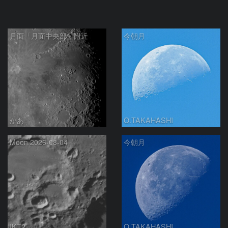
月面「月面中央部」附近
今朝月
かあ
O.TAKAHASHI
Moon 2026-08-04
今朝月
IKT2
O.TAKAHASHI