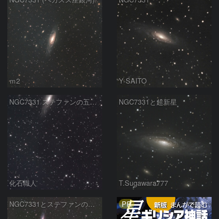
ｍ2
Y-SAITO
NGC7331 ステファンの五つ子銀河 ペガスス座
NGC7331と超新星
化石職人
T.Sugawara777
PR
NGC7331とステファンの五つ子