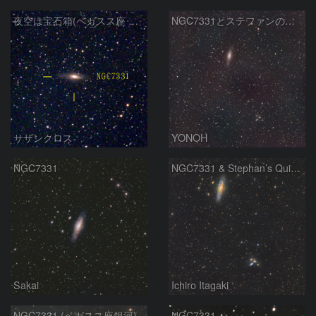
夜空は宝石箱(ペガスス座 NGC7331) Seestar50
NGC7331とステファンの五つ子
サザンクロス
YONOH
NGC7331
NGC7331 & Stephan’s Quintet
Sakai
Ichiro Itagaki
NGC7331 (ペガスス座銀河)
NGC7331