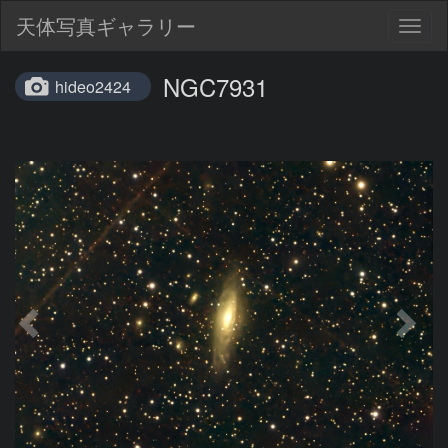
天体写真ギャラリー
Togg
navig
NGC7931
hideo2424