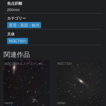
焦点距離
250mm
カテゴリー
星雲・星団・銀河
天体
NGC7331
関連作品
NGC7331＆ステファンの五つ子
NGC7331
mono
kotan