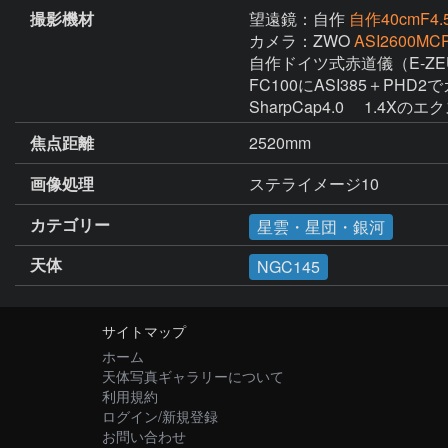
撮影機材
望遠鏡：自作
自作40cmF4.5
カメラ：ZWO
ASI2600MCP
自作ドイツ式赤道儀（E-ZEU
FC100にASI385＋PHD2で
SharpCap4.0 　1.4X
焦点距離
2520mm
画像処理
ステライメージ10
カテゴリー
星雲・星団・銀河
天体
NGC145
サイトマップ
ホーム
天体写真ギャラリーについて
利用規約
ログイン/新規登録
お問い合わせ