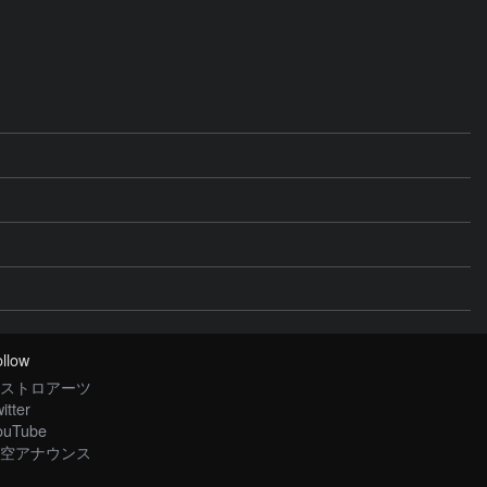
llow
ストロアーツ
itter
ouTube
空アナウンス