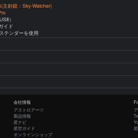
(主斜鏡：Sky-Watcher)
ro
SⅡ）

ガイド

のエクステンダーを使用
会社情報
Fo
アストロアーツ
ア
製品情報
Tw
星ナビ
Y
星空ガイド
星
オンラインショップ