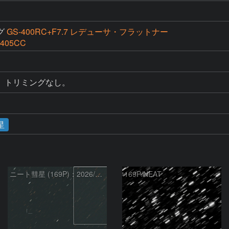
グ
GS-400RC+F7.7 レデューサ・フラットナー
V405CC
。トリミングなし。
星
ニート彗星 (169P)：2026/07/09
169P/NEAT