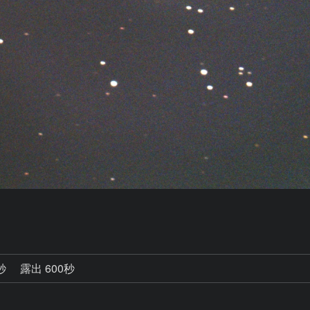
7秒
露出 600秒