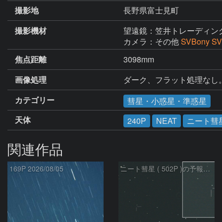
撮影地
長野県富士見町
撮影機材
望遠鏡：笠井トレーディン
カメラ：その他
SVBony S
焦点距離
3098mm
画像処理
ダーク、フラット処理なし
カテゴリー
彗星・小惑星・準惑星
天体
240P
NEAT
ニート彗
関連作品
169P 2026/08/05
ニート彗星 ( 502P )の予報位置：2026/07/27