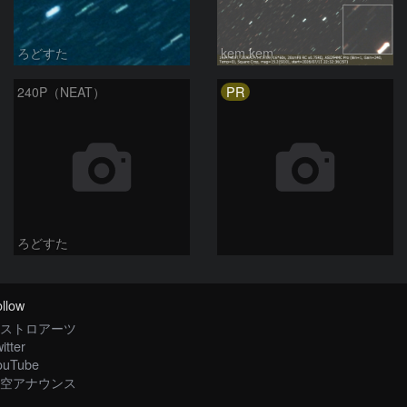
ろどすた
kem.kem
PR
240P（NEAT）
ろどすた
llow
ストロアーツ
itter
ouTube
空アナウンス