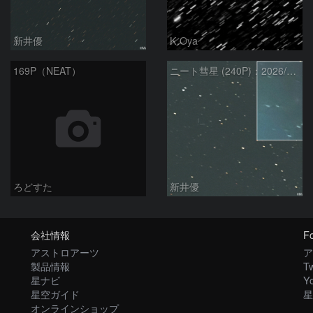
新井優
K.Oya
169P（NEAT）
ニート彗星 (240P)：2026/03/21
ろどすた
新井優
会社情報
Fo
アストロアーツ
ア
製品情報
Tw
星ナビ
Y
星空ガイド
星
オンラインショップ