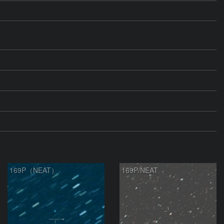
169P（NEAT）
169P/NEAT