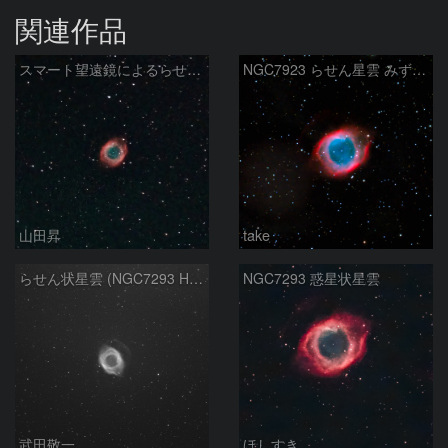
関連作品
スマート望遠鏡によるらせん星雲
NGC7923 らせん星雲 みずがめ座
山田昇
take
らせん状星雲 (NGC7293 Helix Nebula)
NGC7293 惑星状星雲
武田敬一
ほしすき