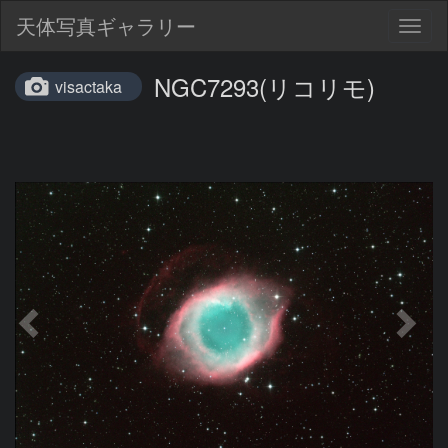
天体写真ギャラリー
Togg
navig
NGC7293(リコリモ)
visactaka