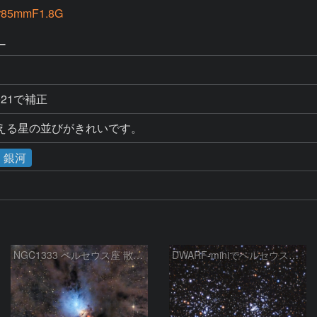
or85mmF1.8G
ー
p2021で補正
える星の並びがきれいです。
・銀河
NGC1333 ペルセウス座 散光星雲
DWARF-miniでペルセウス座の二重星団