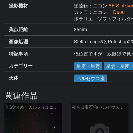
撮影機材
望遠鏡：ニコン
AF-S nikk
カメラ：ニコン
D600
ポラリエ　ソフトフィルタ
焦点距離
85mm
画像処理
Stella Image8とPotosho
特記事項
低位置ですが。双眼鏡で見
カテゴリー
星座・星野
星雲・星団
天体
ペルセウス座
関連作品
NGC1499 カルフォルニア星雲
夜空は宝石箱(ペルセウス座 NGC1491) Seestar50