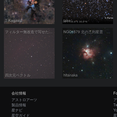
T-Kagawa
take
フィルター無改造で写せたカリフォルニア星雲
NGC1579 北の三列星雲 ペルセウス座
四次元ベクトル
hltanaka
会社情報
Fo
アストロアーツ
ア
製品情報
Tw
星ナビ
Y
星空ガイド
星