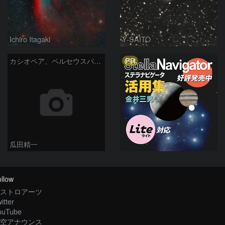
Ichiro Itagaki
Y-SAITO
PR
カシオペア、ペルセウスパノラマ
瓜田精一
llow
ストロアーツ
itter
ouTube
空アナウンス