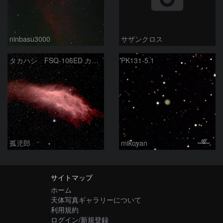
ninbasu3000
サザンクロス
タカハシ FSQ-106ED カリフォルニア星雲
PK131-5.1
孤児郎
mikoyan
サイトマップ
ホーム
天体写真ギャラリーについて
利用規約
ログイン/新規登録