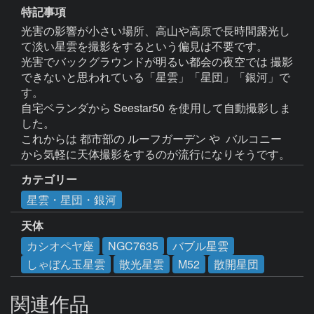
特記事項
光害の影響が小さい場所、高山や高原で長時間露光し
て淡い星雲を撮影をするという偏見は不要です。

光害でバックグラウンドが明るい都会の夜空では 撮影
できないと思われている「星雲」「星団」「銀河」で
す。

自宅ベランダから Seestar50 を使用して自動撮影しま
した。

これからは 都市部の ルーフガーデン や  バルコニー 
から気軽に天体撮影をするのが流行になりそうです。
カテゴリー
星雲・星団・銀河
天体
カシオペヤ座
NGC7635
バブル星雲
しゃぼん玉星雲
散光星雲
M52
散開星団
関連作品