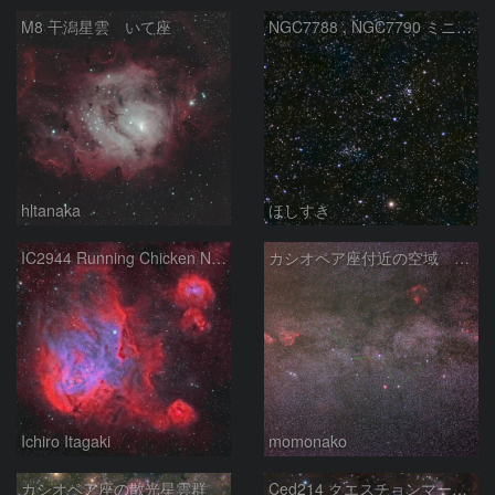
M8 干潟星雲 いて座
NGC7788 , NGC7790 ミニ二重星団
hltanaka
ほしすき
IC2944 Running Chicken Nebula
カシオペア座付近の空域 260720
Ichiro Itagaki
momonako
カシオペア座の散光星雲群
Ced214 クエスチョンマーク星雲の“心臓部”