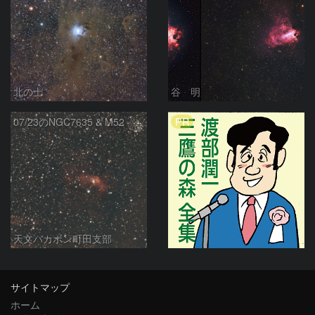
北の士
谷 明
PR
07/23のNGC7635 & M52
天文バカボン町田支部
サイトマップ
ホーム