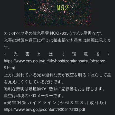
カシオペヤ座の散光星雲 NGC7635 (バブル星雲)です。

光害の対策を適正に行えば都市部でも星空は綺麗に見えま
す。

※光害とは（環境省）
https://www.env.go.jp/air/life/hoshizorakansatsu/observe-
5.html

上方に漏れている光や過剰な光が夜空を明るく照らして星
を見えにくくしているだけです。

過剰な照明は動植物の生態系に悪影響をおよぼします。

星空は環境のバロメーターです。

※光害対策ガイドライン(令和３年３月改訂版)　