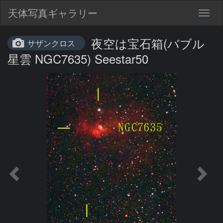
天体写真ギャラリー
Togg
navig
夜空は宝石箱(バブル
サザンクロス
星雲 NGC7635) Seestar50