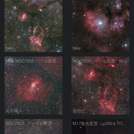
take
take
M52 NGC7635 バブル星雲 Sh2-159 カシオペア座
NGC7635_バブル星雲、sh2-157_くわがた星雲
化石職人
北の士
NGC7023_アイリス星雲
M17散光星雲（μ250＆TOA130）