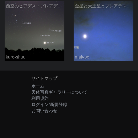
西空のヒアデス・プレアデス星団と金星(-3.9等)・天王星(5.8等) (2026/04/21)
金星と天王星とプレアデス星団の接近
kuro-shuu
mak-po
サイトマップ
ホーム
天体写真ギャラリーについて
利用規約
ログイン/新規登録
お問い合わせ