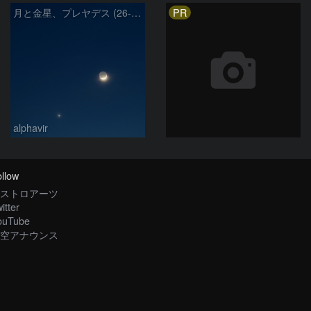
PR
月と金星、プレヤデス (26-04-19)
alphavir
llow
ストロアーツ
itter
ouTube
空アナウンス