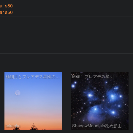
ar s50
ar s50
極細月とプレアデス星団の接近
M45 プレアデス星団
takaoka
ShadowMountain改め影山