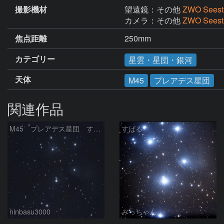
撮影機材
望遠鏡：その他
ZWO Seest
カメラ：その他
ZWO Seest
焦点距離
250mm
カテゴリー
星雲・星団・銀河
天体
M45
プレアデス星団
関連作品
M45 プレアデス星団 すばる
すばる
ninbasu3000
みっちゃん