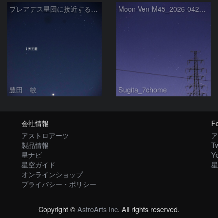
プレアデス星団に接近する金星と天王星 2026/4/21
Moon-Ven-M45_2026-0420-1937
豊田 敏
Sugita_7chome
会社情報
Fo
アストロアーツ
ア
製品情報
Tw
星ナビ
Y
星空ガイド
星
オンラインショップ
プライバシー・ポリシー
Copyright ©
AstroArts Inc
. All rights reserved.