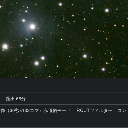
秒
露出 66分
ク処理画像（30秒×132コマ）赤道儀モード IRCUTフィルター コ