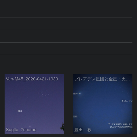
Ven-M45_2026-0421-1930
プレアデス星団と金星・天王星の接近 2026/4/25
Sugita_7chome
豊田 敏