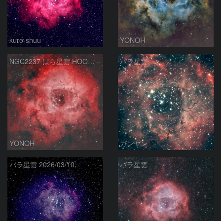
kuro-shuu
YONOH
NGC2237 ばら星雲 HOO合成
バラ星雲
YONOH
ガンヤン
バラ星雲 2026/03/10
バラ星雲