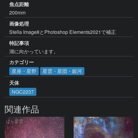
焦点距離
200mm
画像処理
Stella Image8とPhotoshop Elements2021で補正  
特記事項
湖に向かっています。
カテゴリー
星座・星野
星雲・星団・銀河
天体
NGC2237
関連作品
ばら星雲
バラ星雲