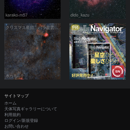
karako-m57
dido_kazu
PR
クリスマス星団、バラ星雲からかもめ星雲付近の星空
水っち
サイトマップ
ホーム
天体写真ギャラリーについて
利用規約
ログイン/新規登録
お問い合わせ