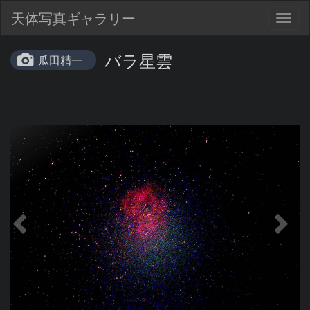
天体写真ギャラリー
Togg
navig
バラ星雲
瓜田精一