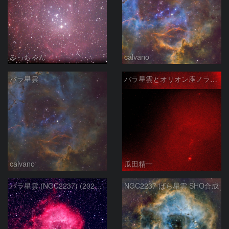
みっちゃん
calvano
バラ星雲
バラ星雲とオリオン座ノラマ50mm
calvano
瓜田精一
バラ星雲 (NGC2237) (2026/02/15他2夜)
NGC2237 ばら星雲 SHO合成