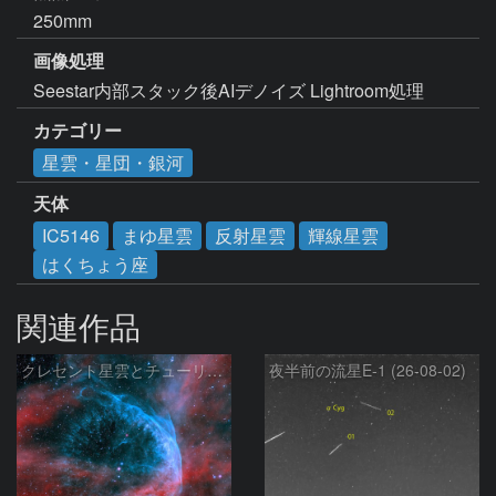
250mm
画像処理
Seestar内部スタック後AIデノイズ Lightroom処理
カテゴリー
星雲・星団・銀河
天体
IC5146
まゆ星雲
反射星雲
輝線星雲
はくちょう座
関連作品
クレセント星雲とチューリップ星雲の真ん中あたりにある星雲 NGC6883 ???
夜半前の流星E-1 (26-08-02)