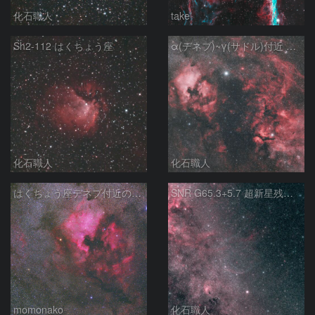
化石職人
take
Sh2-112 はくちょう座
α(デネブ)~γ(サドル)付近 NGC7000 北アメリカ星雲 IC5067~5070 ペリカン星雲 はくちょう座
化石職人
化石職人
はくちょう座デネブ付近の空域 260720
SNR G65.3+5.7 超新星残骸 アルビレオ周辺 はくちょう座
momonako
化石職人