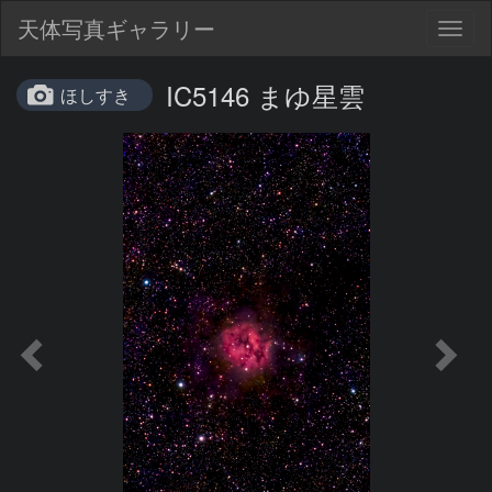
天体写真ギャラリー
Togg
navig
IC5146 まゆ星雲
ほしすき