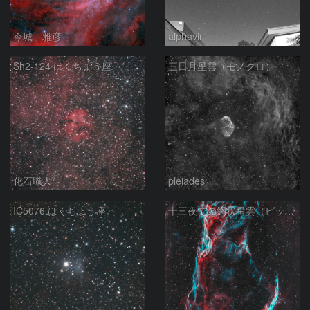
今城 雅彦
alphavir
Sh2-124 はくちょう座
三日月星雲（モノクロ）
化石職人
pleiades
IC5076 はくちょう座
十三夜での網状星雲（ピッカリングの三角）