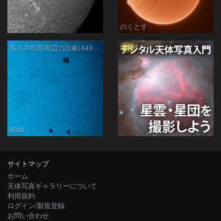
Maki
のくとす
PR
黒点半暗部周辺の現象(4498、4502付近)8/6
Maki
サイトマップ
ホーム
天体写真ギャラリーについて
利用規約
ログイン/新規登録
お問い合わせ