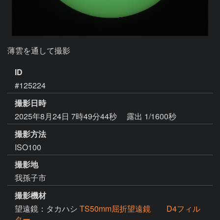
薄雲を通して撮影
ID
#125224
撮影日時
2025年8月24日 7時49分44秒
露出 1/1600秒
撮影方法
ISO100
撮影地
我孫子市
撮影機材
望遠鏡：タカハシ
TS50mm屈折望遠鏡 D4フィル
ター