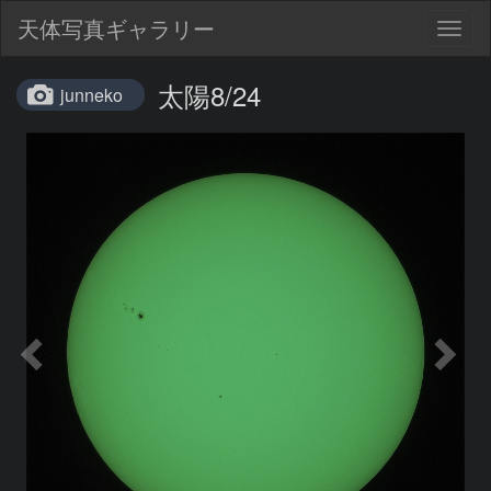
天体写真ギャラリー
Togg
navig
太陽8/24
junneko