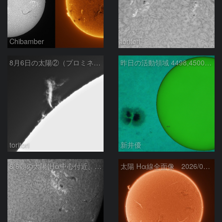
Chibamber
toritori
8月6日の太陽②（プロミネン北東縁 ）
昨日の活動領域 4498,4500：2026/08/05
toritori
新井優
8/6朝の太陽(Hα中心付近、4498、4502付近)
太陽 Hα線全面像 2026/08/06