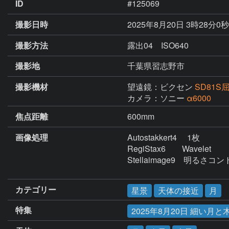
ID
#125069
撮影日時
2025年8月20日 3時28分0
撮影方法
露出04 ISO640
撮影地
千葉県習志野市
撮影機材
望遠鏡：ビクセン
SD81
カメラ：ソニー
α6000
焦点距離
600mm
画像処理
Autostakkert4 　1枚

RegiStax6　　Wavelet

Stellaimage9　明
カテゴリー
星景
天体の接近
月
特集
2025年8月20日 細い月