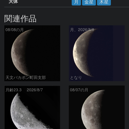
天体
月
金星
木星
関連作品
08/08の月
月、2026/8/8
天文バカボン町田支部
となり
月齢23.3 2026/8/7
08/07の月