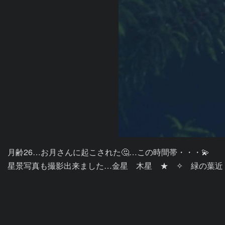
月齢26…お月さんに起こされた🤔…この時間帯・・・💫　　
星景写真も撮影出来ました…金星　木星　★　✧　緑の葉近く