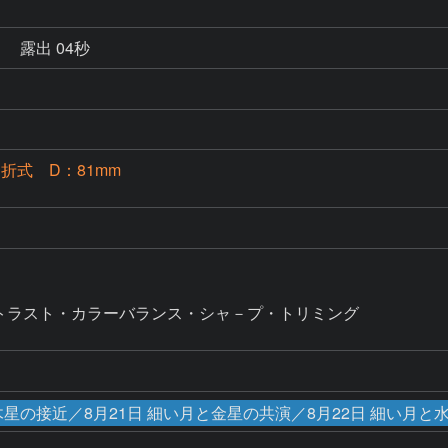
秒
露出 04秒
S屈折式 D：81mm
るさコントラスト・カラーバランス・シャ－プ・トリミング　

と木星の接近／8月21日 細い月と金星の共演／8月22日 細い月と