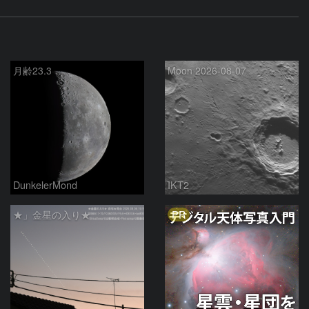
月齢23.3
Moon 2026-08-07
DunkelerMond
IKT2
PR
★」金星の入り★