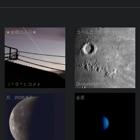
★金星の入り★
コペルニクス、カルパチア山脈付近
（＾０＾）コメト
DunkelerMond
月、2026/8/7
金星