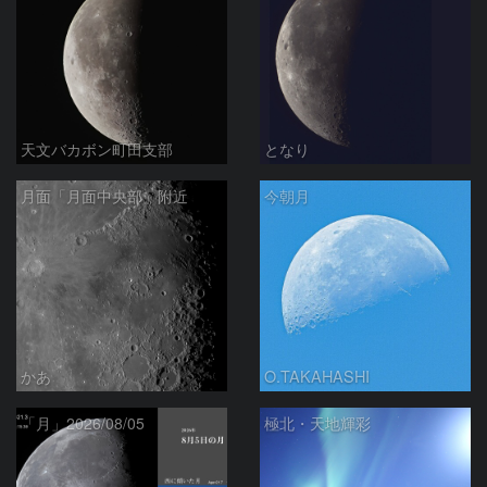
天文バカボン町田支部
となり
月面「月面中央部」附近
今朝月
かあ
O.TAKAHASHI
「月」2026/08/05
極北・天地輝彩