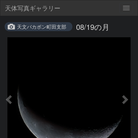
天体写真ギャラリー
Togg
navig
08/19の月
天文バカボン町田支部