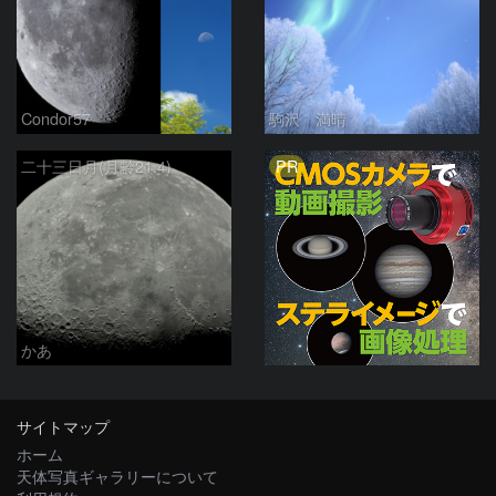
Condor57
駒沢 満晴
PR
二十三日月(月齢21.4)
かあ
サイトマップ
ホーム
天体写真ギャラリーについて